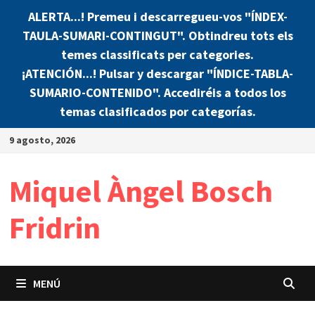
ALERTA...! Premeu i descarregueu-vos "ÍNDEX-
TAULA-SUMARI-CONTINGUT". Obtindreu tots els
temes classificats per categories.
¡ATENCIÓN...! Pulsar y descargar "ÍNDICE-TABLA-
SUMARIO-CONTENIDO". Accediréis a todos los
temas clasificados por categorías.
Saltar
9 agosto, 2026
al
contenido
Miquel Àngel Bosch
Fridrin
MENÚ