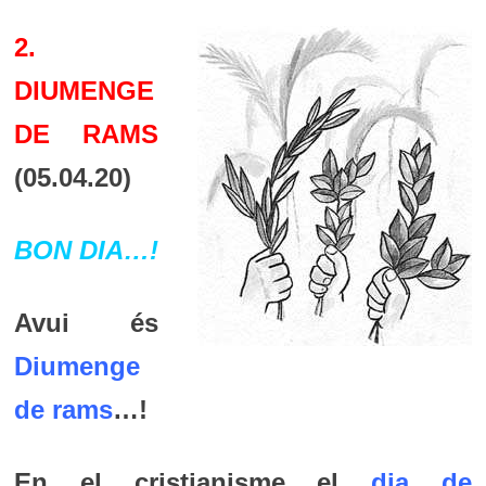
2.
DIUMENGE
DE RAMS
(05.04.20)
BON DIA…!
Avui és
Diumenge
de rams
…!
En el cristianisme el
dia de