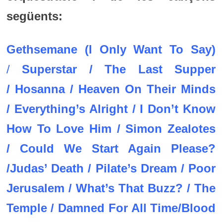
següents:
Gethsemane (I Only Want To Say)
/
Superstar
/
The Last Supper
/
Hosanna
/
Heaven On Their Minds
/
Everything’s Alright
/
I Don’t Know
How To Love Him
/
Simon Zealotes
/
Could We Start Again Please?
/
Judas’ Death
/
Pilate’s Dream
/
Poor
Jerusalem
/
What’s That Buzz?
/
The
Temple
/
Damned For All Time/Blood