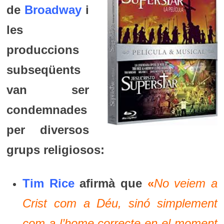
de
Broadway
i
les
produccions
subseqüents
van ser
condemnades
per diversos
grups religiosos:
Tim Rice
afirmà que
«
No veiem a
Crist com a Déu, sinó simplement
com a l’home correcte en el moment