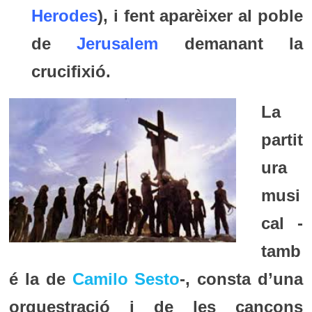
Herodes
), i fent aparèixer al poble
de
Jerusalem
demanant la
crucifixió.
La
partit
ura
musi
cal -
tamb
é la de
Camilo Sesto
-, consta d’una
orquestració i de les cançons