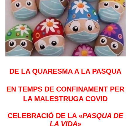
DE LA QUARESMA A LA PASQUA
EN TEMPS DE CONFINAMENT PER
LA MALESTRUGA COVID
CELEBRACIÓ DE LA «
PASQUA DE
LA VIDA
»