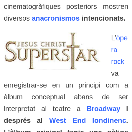
cinematogràfiques posteriors mostren
diversos
anacronismos
intencionats.
L’
òpe
ra
rock
va
enregistrar-se en un principi com a
àlbum conceptual abans de ser
interpretat al teatre a
Broadway
i
després al
West End
londinenc
.