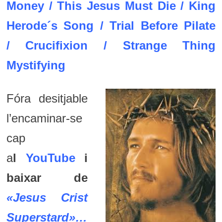
Money
/
This Jesus Must Die
/
King
Herode´s Song
/
Trial Before Pilate
/
Crucifixion
/
Strange Thing
Mystifying
Fóra desitjable
l’encaminar-se
cap
a
l
YouTube
i
baixar de
«Jesus Crist
Superstard
»…