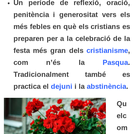
Un període de reflexió, oració,
penitència i generositat vers els
més febles en què els cristians es
preparen per a la celebració de la
festa més gran dels
cristianisme
,
com n’és la
Pasqua
.
Tradicionalment també es
practica el
dejuni
i la
abstinència
.
Qu
elc
om