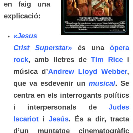
en faig una
explicació:
«Jesus
Crist Superstar»
és una
òpera
rock
, amb lletres de
Tim Rice
i
música d’
Andrew Lloyd Webber
,
que va esdevenir un
musical
. Se
centra en els interrogants polítics
i interpersonals de
Judes
Iscariot
i
Jesús
. És a dir, tracta
d’un muntatge cinematogràfic