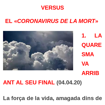
VERSUS
EL «
CORONAVIRUS DE LA MORT
»
1. LA
QUARE
SMA
VA
ARRIB
ANT AL SEU FINAL
(04.04.20)
La força de la vida, amagada dins de