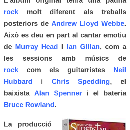
L’àlbum original tenia una pàtina
rock
molt diferent als treballs
posteriors de
Andrew Lloyd Webbe
.
Això es deu en part al cantar emotiu
de
Murray Head
i
Ian Gillan
, com a
les sessions amb músics de
rock
com els guitarristes
Neil
Hubbard
i
Chris Spedding
, el
baixista
Alan Spenner
i el bateria
Bruce Rowland
.
La producció