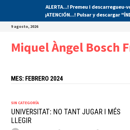
ALERTA...! Premeu i descarregueu-v
¡ATENCIÓN...! Pulsar y descargar "Í
Saltar
9 agosto, 2026
al
contenido
Miquel Àngel Bosch F
MES:
FEBRERO 2024
SIN CATEGORÍA
UNIVERSITAT: NO TANT JUGAR I MÉS
LLEGIR