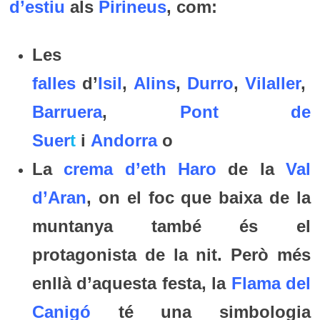
d’estiu
als
Pirineus
, com:
Les
falles
d’
Isil
,
Alins
,
Durro
,
Vilaller
,
Barruera
,
Pont de
Suer
t
i
Andorra
o
La
crema d’eth Haro
de la
Val
d’Aran
, on el foc que baixa de la
muntanya també és el
protagonista de la nit. Però més
enllà d’aquesta festa, la
Flama del
Canigó
té una simbologia