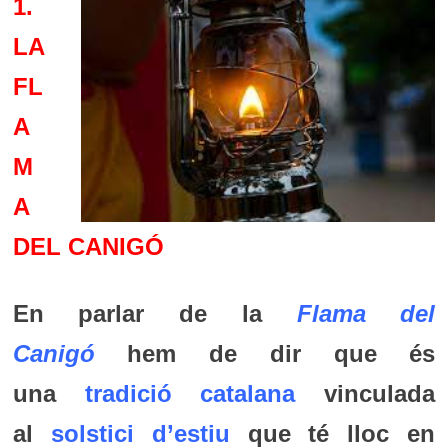
1.
LA
FL
A
M
A
DEL CANIGÓ
En parlar de la
Flama del
Canigó
hem de dir que és
una
tradició
catalana
vinculada
al
solstici d’estiu
que té lloc en