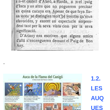
.
1.2.
LES
AUQ
UES