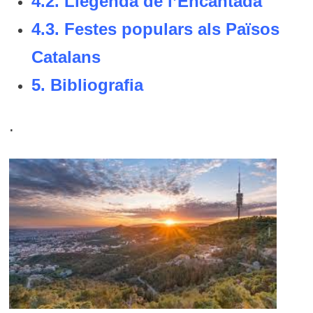
4.2. Llegenda de l’Encantada
4.3. Festes populars als Països
Catalans
5.
Bibliografia
.