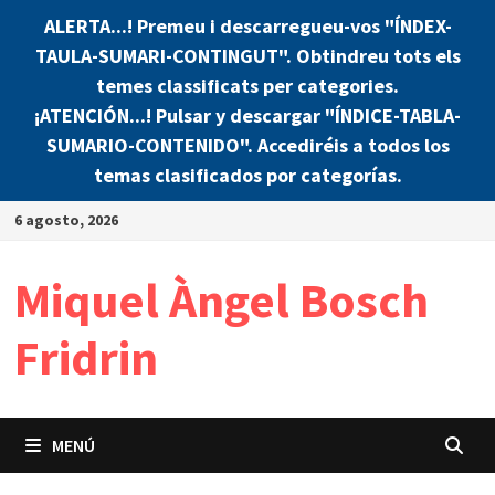
ALERTA...! Premeu i descarregueu-vos "ÍNDEX-
TAULA-SUMARI-CONTINGUT". Obtindreu tots els
temes classificats per categories.
¡ATENCIÓN...! Pulsar y descargar "ÍNDICE-TABLA-
SUMARIO-CONTENIDO". Accediréis a todos los
temas clasificados por categorías.
Saltar
6 agosto, 2026
al
contenido
Miquel Àngel Bosch
Fridrin
MENÚ