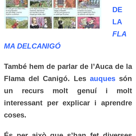
DE
LA
FLA
MA DELCANIGÓ
També hem de parlar de l’Auca de la
Flama del Canigó.
Les
auques
són
un recurs molt genuí i molt
interessant per explicar i aprendre
coses.
És per això que s’han fet diverses