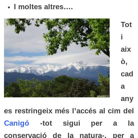
I moltes altres….
Tot
i
aix
ò,
cad
a
any
es restringeix més l’accés al cim del
Canigó
-tot sigui per a la
conservació de la natura-, per a