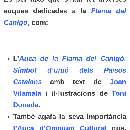
auques dedicades a la
Flama del
Canigó
,
com:
L’
Auca de la Flama del Canigó
.
Símbol d’unió dels Països
Catalans
amb text de
Joan
Vilamala
i il·lustracions de
Toni
Donada
.
També agafa la seva importància
l’Auca d’Omnium Cultural
que,