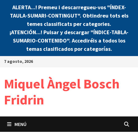
ALERTA...! Premeu i descarregueu-vos "ÍNDEX-
TAULA-SUMARI-CONTINGUT". Obtindreu tots els
temes classificats per categories.
¡ATENCIÓN...! Pulsar y descargar "ÍNDICE-TABLA-
SUMARIO-CONTENIDO". Accediréis a todos los
temas clasificados por categorías.
Saltar
7 agosto, 2026
al
contenido
Miquel Àngel Bosch
Fridrin
MENÚ