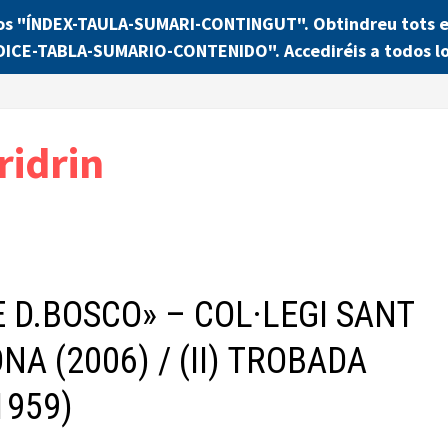
os "ÍNDEX-TAULA-SUMARI-CONTINGUT". Obtindreu tots els
NDICE-TABLA-SUMARIO-CONTENIDO". Accediréis a todos lo
ridrin
E D.BOSCO» – COL·LEGI SANT
A (2006) / (II) TROBADA
1959)