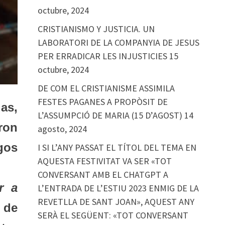
octubre, 2024
CRISTIANISMO Y JUSTICIA. UN
LABORATORI DE LA COMPANYIA DE JESUS
PER ERRADICAR LES INJUSTICIES
15
octubre, 2024
DE COM EL CRISTIANISME ASSIMILA
FESTES PAGANES A PROPÒSIT DE
as,
L’ASSUMPCIÓ DE MARIA (15 D’AGOST)
14
ron
agosto, 2024
gos
I SI L’ANY PASSAT EL TÍTOL DEL TEMA EN
AQUESTA FESTIVITAT VA SER «TOT
CONVERSANT AMB EL CHATGPT A
r a
L’ENTRADA DE L’ESTIU 2023 ENMIG DE LA
REVETLLA DE SANT JOAN», AQUEST ANY
 de
SERÀ EL SEGÜENT: «TOT CONVERSANT