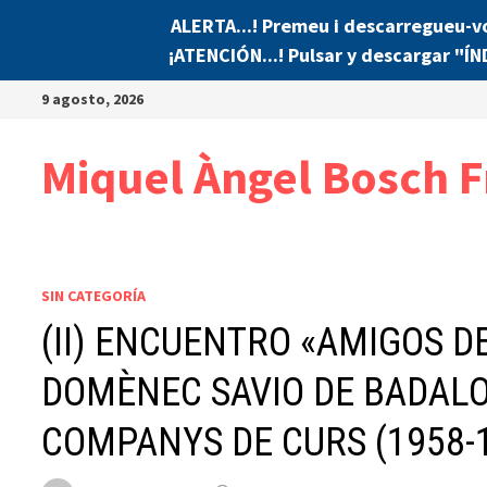
ALERTA...! Premeu i descarregueu-v
¡ATENCIÓN...! Pulsar y descargar "Í
Saltar
9 agosto, 2026
al
contenido
Miquel Àngel Bosch F
SIN CATEGORÍA
(II) ENCUENTRO «AMIGOS D
DOMÈNEC SAVIO DE BADALON
COMPANYS DE CURS (1958-