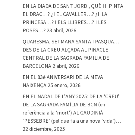
EN LA DIADA DE SANT JORDI, QUÈ HI PINTA
EL DRAC…? ¿I EL CAVALLER…? ¿I LA
PRINCESA…? I ELS LLIBRES…? I LES
ROSES…?
23 abril, 2026
QUARESMA, SETMANA SANTA I PASQUA…
DES DE LA CREU ALÇADA AL PINACLE
CENTRAL DE LA SAGRADA FAMILIA DE
BARCELONA
2 abril, 2026
EN EL 83è ANIVERSARI DE LA MEVA
NAIXENÇA
25 enero, 2026
EN EL NADAL DE L’ANY 2025: DE LA ‘CREU’
DE LA SAGRADA FAMÍLIA DE BCN (en
referència a la ‘mort’) AL GAUDINIÀ
‘PESSEBRE’ (pel que fa a una nova ‘vida’)…
22 diciembre, 2025