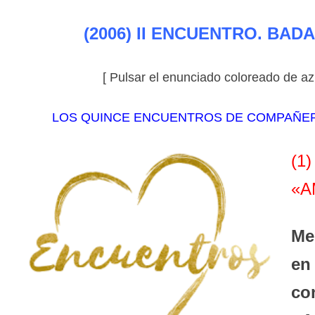
(2006)
II ENCUENTRO. BAD
[ Pulsar el enunciado coloreado de azu
LOS QUINCE ENCUENTROS DE COMPAÑERO
(1
«A
Me
en
co