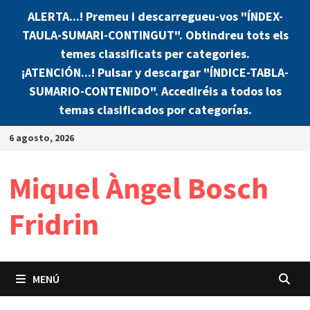
ALERTA...! Premeu i descarregueu-vos "ÍNDEX-
TAULA-SUMARI-CONTINGUT". Obtindreu tots els
temes classificats per categories.
¡ATENCIÓN...! Pulsar y descargar "ÍNDICE-TABLA-
SUMARIO-CONTENIDO". Accediréis a todos los
temas clasificados por categorías.
Saltar
6 agosto, 2026
al
contenido
Miquel Àngel Bosch
Fridrin
MENÚ