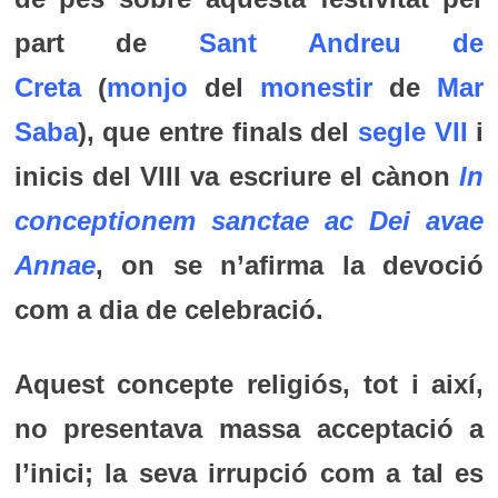
part de
Sant Andreu de
Creta
(
monjo
del
monestir
de
Mar
Saba
), que entre finals del
segle VII
i
inicis del VIII va escriure el cànon
In
conceptionem sanctae ac Dei avae
Annae
, on se n’afirma la devoció
com a dia de celebració.
Aquest concepte religiós, tot i així,
no presentava massa acceptació a
l’inici; la seva irrupció com a tal es