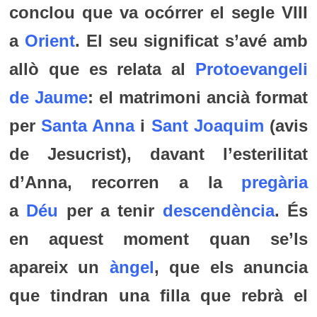
conclou que va ocórrer el segle VIII
a
Orient
. El seu significat s’avé amb
allò que es relata al
Protoevangeli
de Jaume
: el matrimoni ancià format
per
Santa Anna
i
Sant Joaquim
(avis
de Jesucrist), davant l’esterilitat
d’Anna, recorren a la
pregària
a
Déu
per a tenir
descendència
. És
en aquest moment quan se’ls
apareix un
àngel
, que els anuncia
que tindran una filla que rebrà el