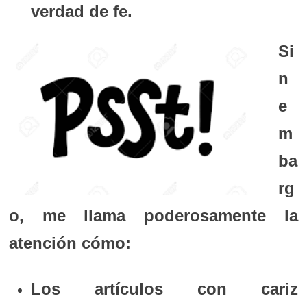
verdad de fe.
Si
n
e
m
ba
rg
o, me llama poderosamente la
atención cómo:
Los artículos con cariz