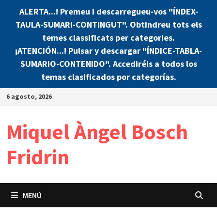
ALERTA...! Premeu i descarregueu-vos "ÍNDEX-
TAULA-SUMARI-CONTINGUT". Obtindreu tots els
temes classificats per categories.
¡ATENCIÓN...! Pulsar y descargar "ÍNDICE-TABLA-
SUMARIO-CONTENIDO". Accediréis a todos los
temas clasificados por categorías.
Saltar
6 agosto, 2026
al
contenido
Miquel Àngel Bosch
Fridrin
MENÚ