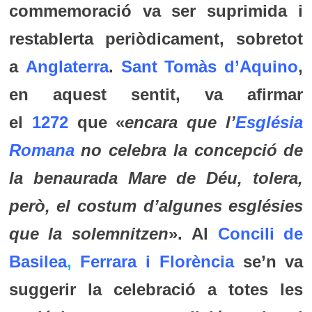
commemoració va ser suprimida i
restablerta periòdicament, sobretot
a
Anglaterra
.
Sant Tomàs d’Aquino
,
en aquest sentit, va afirmar
el
1272
que «
encara que l’
Església
Romana
no celebra la concepció de
la benaurada Mare de Déu, tolera,
però, el costum d’algunes esglésies
que la solemnitzen
». Al
Concili de
Basilea
,
Ferrara i Florència
se’n va
suggerir la celebració a totes les