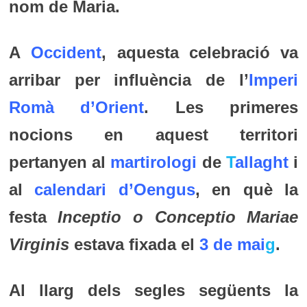
nom de Maria.
A
Occident
, aquesta celebració va
arribar per influència de l’
Imperi
Romà d’Orient
. Les primeres
nocions en aquest territori
pertanyen al
martirologi
de
T
allaght
i
al
calendari d’Oengus
, en què la
festa
Inceptio o Conceptio Mariae
Virginis
estava fixada el
3 de mai
g
.
Al llarg dels segles següents la