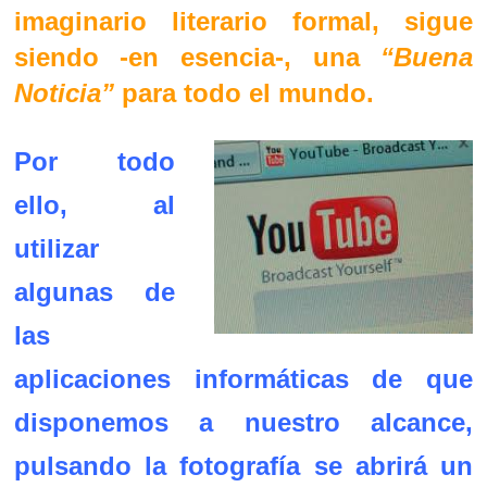
imaginario literario formal, sigue
siendo -en esencia-, una
“Buena
Noticia”
para todo el mundo.
Por todo
ello, al
utilizar
algunas de
las
aplicaciones informáticas de que
disponemos a nuestro alcance,
pulsando la fotografía se abrirá un