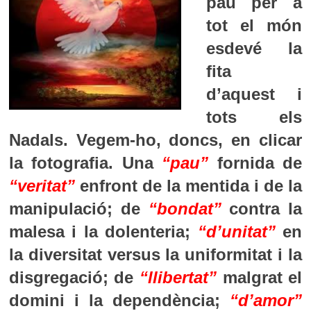
pau per a
tot el món
esdevé la
fita
d’aquest i
tots els
Nadals. Vegem-ho, doncs, en clicar
la fotografia. Una
“pau”
fornida de
“veritat”
enfront de la mentida i de la
manipulació; de
“bondat”
contra la
malesa i la dolenteria;
“d’unitat”
en
la diversitat versus la uniformitat i la
disgregació; de
“llibertat”
malgrat el
domini i la dependència;
“d’amor”