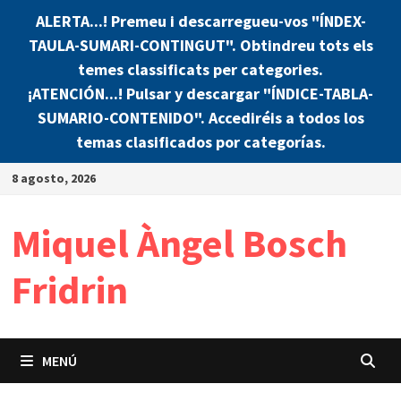
ALERTA...! Premeu i descarregueu-vos "ÍNDEX-
TAULA-SUMARI-CONTINGUT". Obtindreu tots els
temes classificats per categories.
¡ATENCIÓN...! Pulsar y descargar "ÍNDICE-TABLA-
SUMARIO-CONTENIDO". Accediréis a todos los
temas clasificados por categorías.
Saltar
8 agosto, 2026
al
contenido
Miquel Àngel Bosch
Fridrin
MENÚ