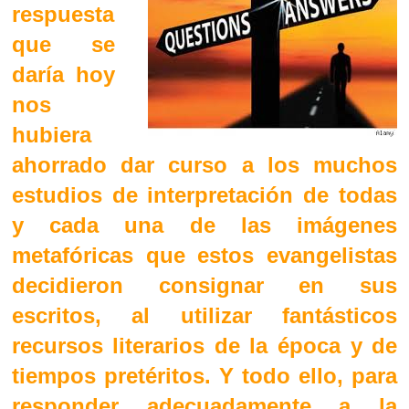
respuesta
que se
daría hoy
nos
hubiera
ahorrado dar curso a los muchos
estudios de interpretación de todas
y cada una de las imágenes
metafóricas que estos evangelistas
decidieron consignar en sus
escritos, al utilizar fantásticos
recursos literarios de la época y de
tiempos pretéritos. Y todo ello, para
responder adecuadamente a la