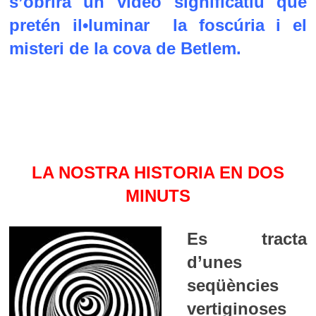
s’obrirà un vídeo significatiu que
pretén il•luminar la foscúria i el
misteri de la cova de Betlem.
LA NOSTRA HISTORIA EN DOS
MINUTS
Es tracta
d’unes
seqüències
vertiginoses