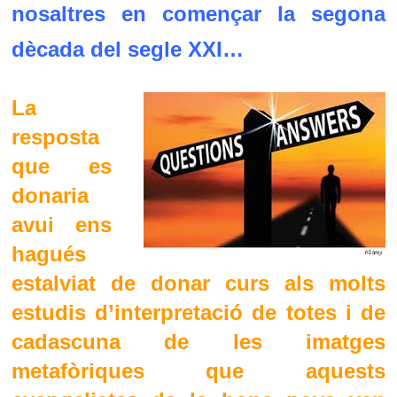
nosaltres en començar la segona
dècada del segle XXI…
La
resposta
que es
donaria
avui ens
hagués
estalviat de donar curs als molts
estudis d’interpretació de totes i de
cadascuna de les imatges
metafòriques que aquests