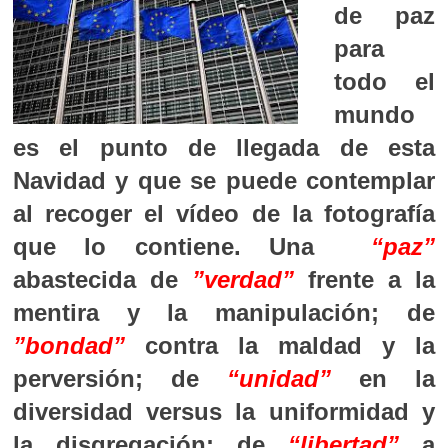
de paz
para
todo el
mundo
es el punto de llegada de esta
Navidad y que se puede contemplar
al recoger el vídeo de la fotografía
que lo contiene. Una
“paz”
abastecida de
”verdad”
frente a la
mentira y la manipulación; de
”bondad”
contra la maldad y la
perversión; de
“unidad”
en la
diversidad versus la uniformidad y
la disgregación; de
“libertad”
a