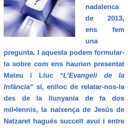
nadalenca
de 2013,
ens fem
una
pregunta. I aquesta podem formular-
la sobre com ens haurien presentat
Mateu i Lluc
“L’Evangeli de la
Infància”
si, enlloc de relatar-nos-la
des de la llunyania de fa dos
mil•lennis, la naixença de Jesús de
Natzaret hagués succeït avui i entre