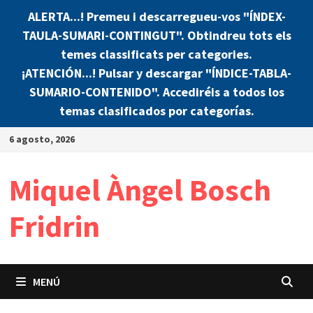
ALERTA...! Premeu i descarregueu-vos "ÍNDEX-
TAULA-SUMARI-CONTINGUT". Obtindreu tots els
temes classificats per categories.
¡ATENCIÓN...! Pulsar y descargar "ÍNDICE-TABLA-
SUMARIO-CONTENIDO". Accediréis a todos los
temas clasificados por categorías.
Saltar
6 agosto, 2026
al
contenido
Miquel Àngel Bosch
Fridrin
MENÚ