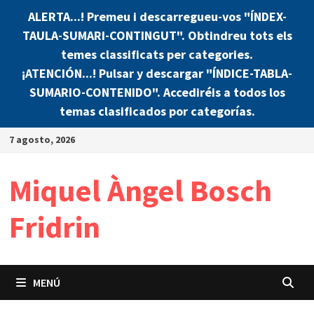
ALERTA...! Premeu i descarregueu-vos "ÍNDEX-
TAULA-SUMARI-CONTINGUT". Obtindreu tots els
temes classificats per categories.
¡ATENCIÓN...! Pulsar y descargar "ÍNDICE-TABLA-
SUMARIO-CONTENIDO". Accediréis a todos los
temas clasificados por categorías.
Saltar
7 agosto, 2026
al
contenido
Miquel Àngel Bosch
Fridrin
MENÚ