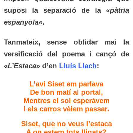
suposi la separació de la «
pàtria
espanyola
«.
Tanmateix, sense oblidar mai la
versificació del poema i cançó de
«
L’Estaca
» d’en
Lluís Llach
:
L’avi Siset em parlava
De bon matí al portal,
Mentres el sol esperàvem
I els carros vèiem passar.
Siset, que no veus l’estaca
A on estem tots lligats?