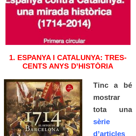
1. ESPANYA I CATALUNYA: TRES-
CENTS ANYS D’HISTÒRIA
Tinc a bé
mostrar
tota una
sèrie
d’articles