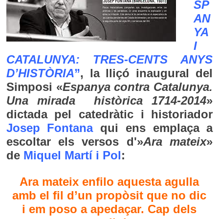
SP
AN
YA
I
CATALUNYA: TRES-CENTS ANYS
D’HISTÒRIA
”
, la lliçó inaugural del
Simposi «
Espanya contra Catalunya.
Una mirada històrica 1714-2014
»
dictada pel catedràtic i historiador
Josep Fontana
qui ens emplaça a
escoltar els versos d'»
Ara mateix
»
de
Miquel Martí i Pol
:
Ara mateix enfilo aquesta agulla
amb el fil d’un propòsit que no dic
i em poso a apedaçar. Cap dels