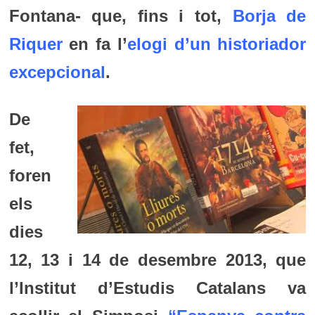
Fontana- que, fins i tot,
Borja de
Riquer
en fa l’
elogi d’un historiador
excepcional
.
De
fet,
foren
e
ls
dies
12, 13 i 14 de desembre 2013, que
l’Institut d’Estudis Catalans va