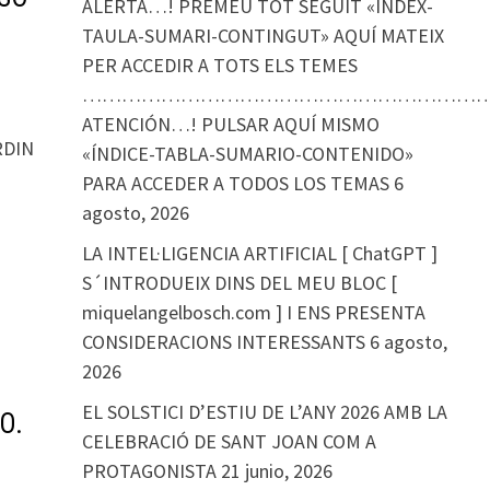
ALERTA…! PREMEU TOT SEGUIT «ÍNDEX-
TAULA-SUMARI-CONTINGUT» AQUÍ MATEIX
PER ACCEDIR A TOTS ELS TEMES
………………………………………………………
ATENCIÓN…! PULSAR AQUÍ MISMO
RDIN
«ÍNDICE-TABLA-SUMARIO-CONTENIDO»
PARA ACCEDER A TODOS LOS TEMAS
6
agosto, 2026
LA INTEL·LIGENCIA ARTIFICIAL [ ChatGPT ]
S´INTRODUEIX DINS DEL MEU BLOC [
miquelangelbosch.com ] I ENS PRESENTA
CONSIDERACIONS INTERESSANTS
6 agosto,
2026
EL SOLSTICI D’ESTIU DE L’ANY 2026 AMB LA
O.
CELEBRACIÓ DE SANT JOAN COM A
PROTAGONISTA
21 junio, 2026