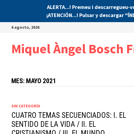
ALERTA...! Premeu i descarregueu-v
¡ATENCIÓN...! Pulsar y descargar "Í
Saltar
6 agosto, 2026
al
contenido
Miquel Àngel Bosch F
MES:
MAYO 2021
SIN CATEGORÍA
CUATRO TEMAS SECUENCIADOS: I. EL
SENTIDO DE LA VIDA / II. EL
CRISTIANISMO / III. EL MUNDO