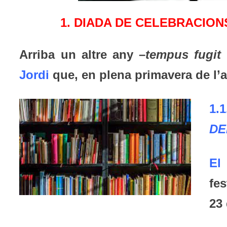
1. DIADA DE CELEBRACION
Arriba un altre any –
tempus fugit v
Jordi
que, en plena primavera de l’a
1.
DE
El
fe
23 