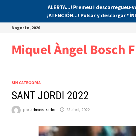
ALERTA...! Premeu i descarregueu-v
¡ATENCIÓN...! Pulsar y descargar "Í
Saltar
8 agosto, 2026
al
contenido
Miquel Àngel Bosch F
SIN CATEGORÍA
SANT JORDI 2022
por
administrador
23 abril, 2022