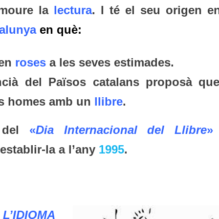
omoure la
lectura
. I té el seu origen e
alunya
en què:
len
roses
a les seves estimades.
cià del Països catalans proposà que
als homes amb un
llibre
.
ó del
«
Dia Internacional del Llibre
»
establir-la a l’any
1995
.
 L’IDIOMA