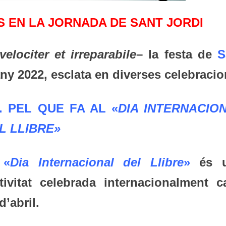
S EN LA JORNADA DE SANT JORDI
elociter et irreparabile
– la festa de
S
ny 2022, esclata en diverses celebracio
1.
PEL QUE FA AL «
DIA INTERNACIO
L LLIBRE»
 «
Dia Internacional del Llibre
»
és u
stivitat celebrada internacionalment c
d’abril.