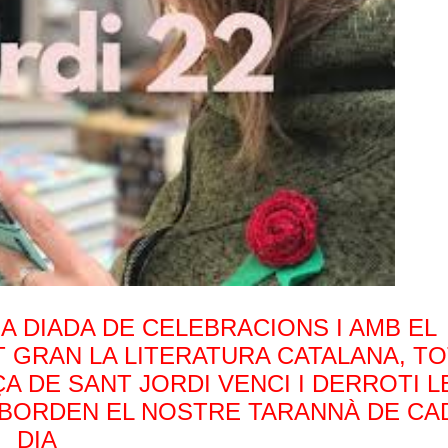
NA DIADA DE
CELEBRACIONS I
AMB EL
GRAN LA LITERATURA CATALANA, TOT
A DE SANT JORDI VENCI I DERROTI L
SBORDEN EL NOSTRE TARANNÀ DE CA
DIA