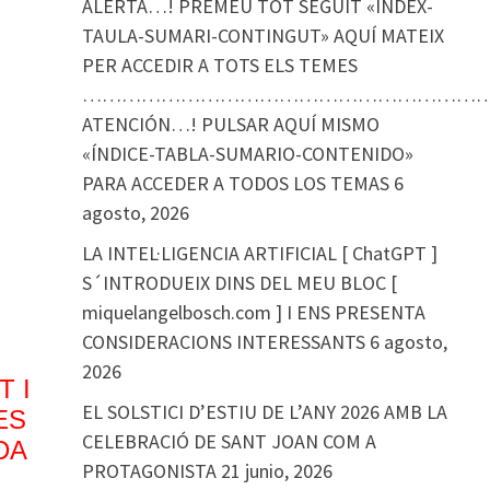
ALERTA…! PREMEU TOT SEGUIT «ÍNDEX-
TAULA-SUMARI-CONTINGUT» AQUÍ MATEIX
PER ACCEDIR A TOTS ELS TEMES
………………………………………………………
ATENCIÓN…! PULSAR AQUÍ MISMO
«ÍNDICE-TABLA-SUMARIO-CONTENIDO»
PARA ACCEDER A TODOS LOS TEMAS
6
agosto, 2026
LA INTEL·LIGENCIA ARTIFICIAL [ ChatGPT ]
S´INTRODUEIX DINS DEL MEU BLOC [
miquelangelbosch.com ] I ENS PRESENTA
CONSIDERACIONS INTERESSANTS
6 agosto,
2026
 I
EL SOLSTICI D’ESTIU DE L’ANY 2026 AMB LA
ES
CELEBRACIÓ DE SANT JOAN COM A
DA
PROTAGONISTA
21 junio, 2026