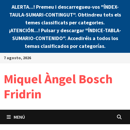
ALERTA...! Premeu i descarregueu-vos "ÍNDEX-
TAULA-SUMARI-CONTINGUT". Obtindreu tots els
temes classificats per categories.
¡ATENCIÓN...! Pulsar y descargar "ÍNDICE-TABLA-
SUMARIO-CONTENIDO". Accediréis a todos los
temas clasificados por categorías.
Saltar
7 agosto, 2026
al
contenido
Miquel Àngel Bosch
Fridrin
MENÚ