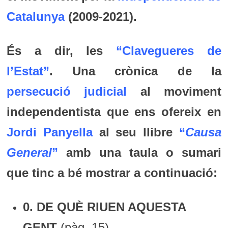
Catalunya
(2009-2021).
És a dir, les
“
Clavegueres de
l’Estat”
. Una crònica de la
persecució judicial
al moviment
independentista que ens ofereix en
Jordi Panyella
al seu llibre
“
Causa
General
”
amb una taula o sumari
que tinc a bé mostrar a continuació:
0. DE QUÈ RIUEN AQUESTA
GENT
(pàg. 15)