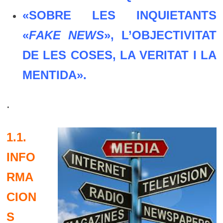
«SOBRE LES INQUIETANTS
«
FAKE NEWS
», L’OBJECTIVITAT
DE LES COSES, LA VERITAT I LA
MENTIDA».
.
1.1.
INFO
RMA
CION
S