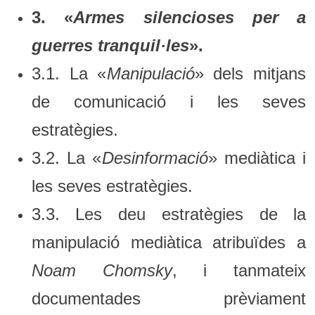
3. «
Armes silencioses per a
guerres tranquil·les
».
3.1. La «
Manipulació
» dels mitjans
de comunicació i les seves
estratègies.
3.2. La «
Desinformació
» mediàtica i
les seves estratègies.
3.3. Les deu estratègies de la
manipulació mediàtica atribuïdes a
Noam Chomsky
, i tanmateix
documentades prèviament