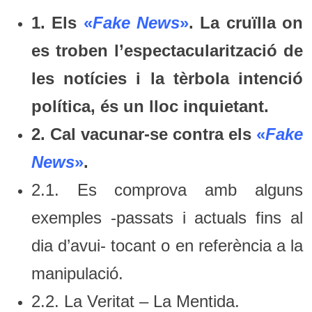
1. Els
«
Fake News
»
. La cruïlla on
es troben l’espectacularització de
les notícies i la tèrbola intenció
política, és un lloc inquietant.
2. Cal vacunar-se contra els
«
Fake
News
»
.
2.1. Es comprova amb alguns
exemples -passats i actuals fins al
dia d’avui- tocant o en referència a la
manipulació.
2.2. La Veritat – La Mentida.