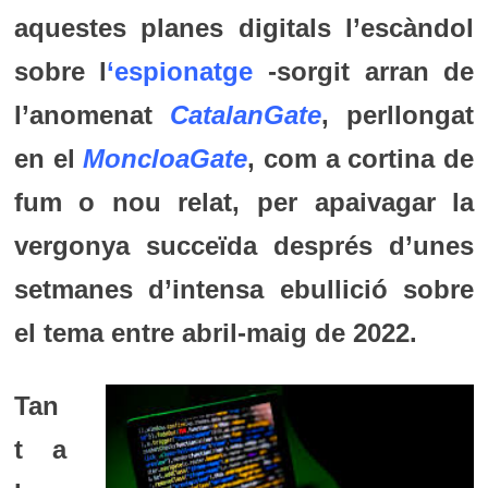
aquestes planes digitals l’escàndol
sobre l
‘espionatge
-sorgit arran de
l’anomenat
CatalanGate
, perllongat
en el
MoncloaGate
, com a cortina de
fum o nou relat, per apaivagar la
vergonya succeïda després d’unes
setmanes d’intensa ebullició sobre
el tema entre abril-maig de 2022.
Tan
t a