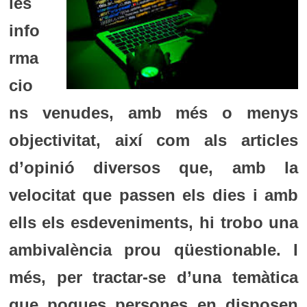
les
info
rma
cio
ns venudes, amb més o menys
objectivitat, així com als articles
d’opinió diversos que, amb la
velocitat que passen els dies i amb
ells els esdeveniments, hi trobo una
ambivalència prou qüestionable. I
més, per tractar-se d’una temàtica
que poques persones en disposen