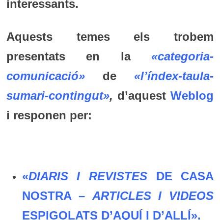
interessants.
Aquests temes els trobem
presentats en la
«categoria-
comunicació»
de
«l’índex-taula-
sumari-contingut»
,
d’aquest
Weblog
i responen per:
«
DIARIS I REVISTES
DE CASA
NOSTRA –
ARTICLES I VIDEOS
ESPIGOLATS D’AQUÍ I D’ALLÍ».