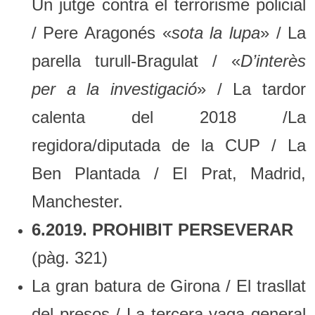
Un jutge contra el terrorisme policial
/ Pere Aragonés «
sota la lupa
» / La
parella turull-Bragulat / «
D’interès
per a la investigació
» / La tardor
calenta del 2018 /La
regidora/diputada de la CUP / La
Ben Plantada / El Prat, Madrid,
Manchester.
6.2019. PROHIBIT PERSEVERAR
(pàg. 321)
La gran batura de Girona / El trasllat
del presos / La tercera vaga general