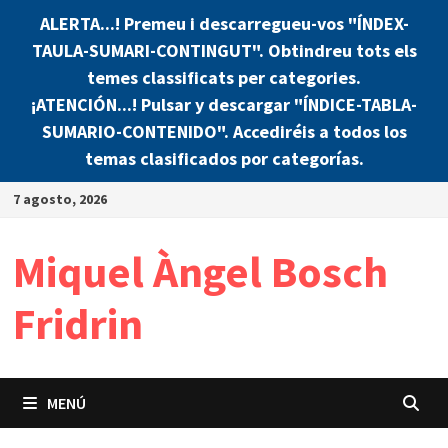
ALERTA...! Premeu i descarregueu-vos "ÍNDEX-
TAULA-SUMARI-CONTINGUT". Obtindreu tots els
temes classificats per categories.
¡ATENCIÓN...! Pulsar y descargar "ÍNDICE-TABLA-
SUMARIO-CONTENIDO". Accediréis a todos los
temas clasificados por categorías.
Saltar
7 agosto, 2026
al
contenido
Miquel Àngel Bosch
Fridrin
MENÚ