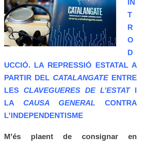
IN
T
R
O
D
UCCIÓ. LA REPRESSIÓ ESTATAL A
PARTIR DEL
CATALANGATE
ENTRE
LES
CLAVEGUERES DE L’ESTAT
I
LA
CAUSA GENERAL
CONTRA
L’INDEPENDENTISME
M’és plaent de consignar en