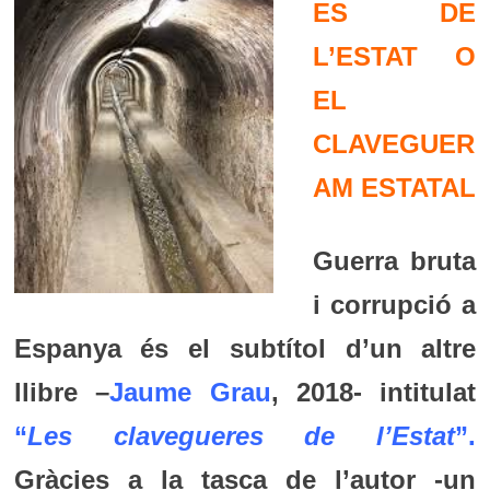
ES DE
L’ESTAT O
EL
CLAVEGUER
AM ESTATAL
Guerra bruta
i corrupció a
Espanya és el subtítol d’un altre
llibre –
Jaume Grau
, 2018- intitulat
“
Les clavegueres de l’Estat
”.
Gràcies a la tasca de l’autor -un