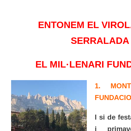
ENTONEM EL VIROLA
SERRALADA
EL MIL·LENARI FUN
1. MON
FUNDACI
I si de fes
i prima