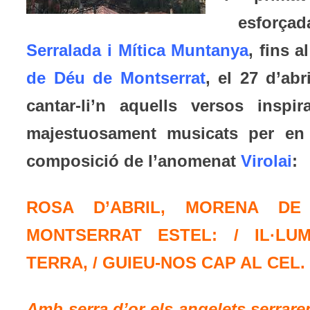
esforçad
Serralada i Mítica Muntanya
, fins a
de Déu de Montserrat
, el 27 d’ab
cantar-li’n aquells versos ins
majestuosament musicats per e
composició de l’anomenat
Virolai
:
ROSA D’ABRIL, MORENA DE
MONTSERRAT ESTEL: / IL·LU
TERRA, / GUIEU-NOS CAP AL CEL.
Amb serra d’or els angelets serraren