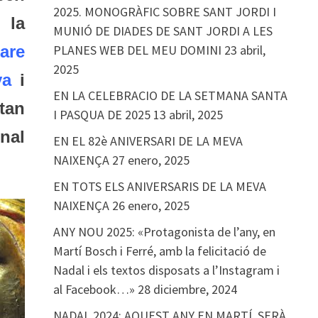
2025. MONOGRÀFIC SOBRE SANT JORDI I
 la
MUNIÓ DE DIADES DE SANT JORDI A LES
PLANES WEB DEL MEU DOMINI
23 abril,
are
2025
ya
i
EN LA CELEBRACIO DE LA SETMANA SANTA
tan
I PASQUA DE 2025
13 abril, 2025
nal
EN EL 82è ANIVERSARI DE LA MEVA
NAIXENÇA
27 enero, 2025
EN TOTS ELS ANIVERSARIS DE LA MEVA
NAIXENÇA
26 enero, 2025
ANY NOU 2025: «Protagonista de l’any, en
Martí Bosch i Ferré, amb la felicitació de
Nadal i els textos disposats a l’Instagram i
al Facebook…»
28 diciembre, 2024
NADAL 2024: AQUEST ANY EN MARTÍ, SERÀ