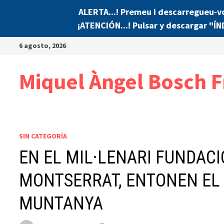
ALERTA...! Premeu i descarregueu-v
¡ATENCIÓN...! Pulsar y descargar "Í
Saltar
6 agosto, 2026
al
contenido
Miquel Àngel Bosch F
SIN CATEGORÍA
EN EL MIL·LENARI FUNDAC
MONTSERRAT, ENTONEN EL 
MUNTANYA