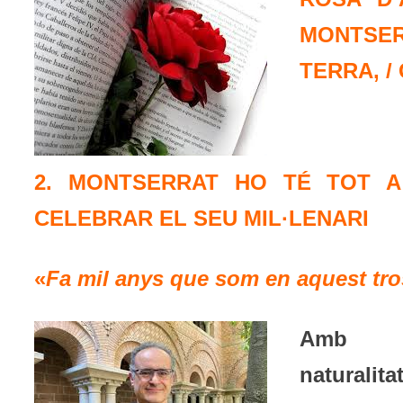
MONTSERR
TERRA, /
2. MONTSERRAT HO TÉ TOT A
CELEBRAR EL SEU MIL·LENARI
«
Fa mil anys que som en aquest tro
Amb 
naturalitat