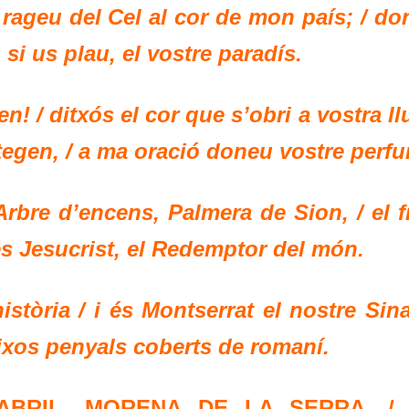
/ rageu del Cel al cor de mon país; / do
, si us plau, el vostre paradís.
n! / ditxós el cor que s’obri a vostra l
ltegen, / a ma oració doneu vostre perf
Arbre d’encens, Palmera de Sion, / el f
és Jesucrist, el Redemptor del món.
òria / i és Montserrat el nostre Sinaí
 eixos penyals coberts de romaní.
ABRIL, MORENA DE LA SERRA, /