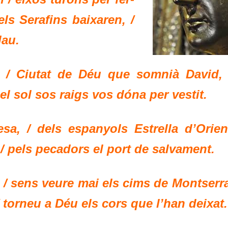
ls Serafins baixaren, /
lau.
, / Ciutat de Déu que somnià David, 
el sol sos raigs vos dóna per vestit.
sa, / dels espanyols Estrella d’Orient
 / pels pecadors el port de salvament.
 / sens veure mai els cims de Montserra
/ torneu a Déu els cors que l’han deixat.