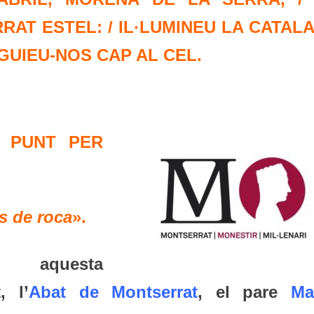
AT ESTEL: / IL·LUMINEU LA CATAL
 GUIEU-NOS CAP AL CEL.
 PUNT PER
s de roca
».
aquesta
, l’
Abat de Montserrat
, el pare
Ma