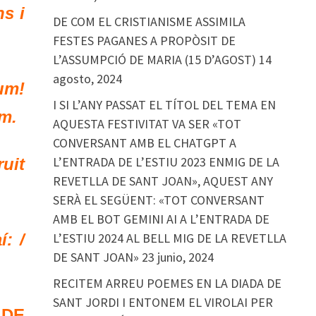
ns i
DE COM EL CRISTIANISME ASSIMILA
FESTES PAGANES A PROPÒSIT DE
L’ASSUMPCIÓ DE MARIA (15 D’AGOST)
14
agosto, 2024
lum!
I SI L’ANY PASSAT EL TÍTOL DEL TEMA EN
um.
AQUESTA FESTIVITAT VA SER «TOT
CONVERSANT AMB EL CHATGPT A
L’ENTRADA DE L’ESTIU 2023 ENMIG DE LA
ruit
REVETLLA DE SANT JOAN», AQUEST ANY
SERÀ EL SEGÜENT: «TOT CONVERSANT
AMB EL BOT GEMINI AI A L’ENTRADA DE
L’ESTIU 2024 AL BELL MIG DE LA REVETLLA
: /
DE SANT JOAN»
23 junio, 2024
RECITEM ARREU POEMES EN LA DIADA DE
SANT JORDI I ENTONEM EL VIROLAI PER
 DE