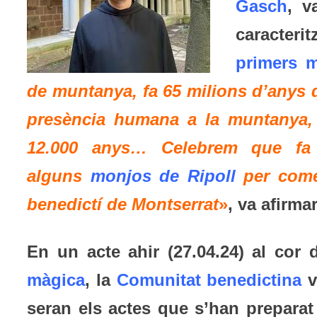
Gasch
, v
caracterit
primers m
de muntanya, fa 65 milions d’anys 
presència humana a la muntanya, h
12.000 anys… Celebrem que fa
alguns
monjos de Ripoll
per come
benedictí de Montserrat
»
, va afirmar
En un acte ahir (27.04.24) al cor 
màgica
, la
Comunitat benedictina
v
seran els actes que s’han prepara