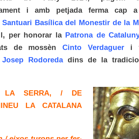
ament i amb petjada ferma cap a
l
Santuari Basílica del Monestir de la M
ril, per honorar la
Patrona de Catalun
pirats de mossèn
Cinto Verdaguer
i 
n
Josep Rodoreda
dins de la tradicio
 LA SERRA, / DE
MINEU LA CATALANA
 / eixos turons per fer-