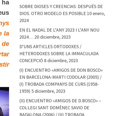
 ha
SOBRE DIOSES Y CREENCIAS: DESPUÉS DE
eus
DIOS. OTRO MODELO ES POSIBLE
10 enero,
2024
nys
EN EL NADAL DE L’ANY 2023 I L’ANY NOU
 la
2024…
20 diciembre, 2023
 de
D’UNS ARTICLES ORTODOXES /
HETERODOXES SOBRE LA IMMACULADA
tar
CONCEPCIÓ
8 diciembre, 2023
tir
(I) ENCUENTRO «AMIGOS DE DON BOSCO»
EN BARCELONA-MARTI CODOLAR (2005) /
(I) TROBADA COMPANYS DE CURS (1958-
1959)
5 diciembre, 2023
(II) ENCUENTRO «AMIGOS DE D.BOSCO» –
COL·LEGI SANT DOMÈNEC SAVIO DE
BADALONA (2006) / (II) TROBADA