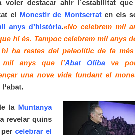
a voler destacar ahir l’estabilitat que
zat el
Monestir de Montserrat
en els s
il anys d’història
.
«No celebrem mil a
que hi és. Tampoc celebrem mil anys de
i ha restes del paleolític de fa més
 mil anys que l’
Abat Oliba
va por
nçar una nova vida fundant el mones
 l’abat.
de la
Muntanya
a revelar quins
t per
celebrar el