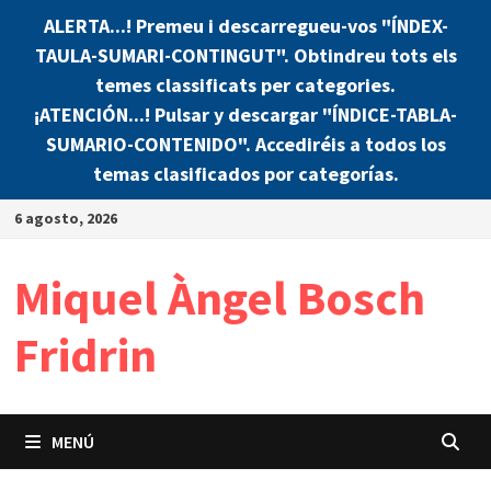
ALERTA...! Premeu i descarregueu-vos "ÍNDEX-
TAULA-SUMARI-CONTINGUT". Obtindreu tots els
temes classificats per categories.
¡ATENCIÓN...! Pulsar y descargar "ÍNDICE-TABLA-
SUMARIO-CONTENIDO". Accediréis a todos los
temas clasificados por categorías.
Saltar
6 agosto, 2026
al
contenido
Miquel Àngel Bosch
Fridrin
MENÚ