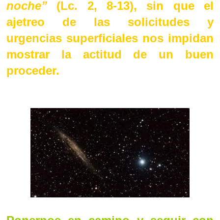
noche”
(Lc. 2, 8-13), sin que el
ajetreo de las solicitudes y
urgencias superficiales nos impidan
mostrar la actitud de un buen
proceder.