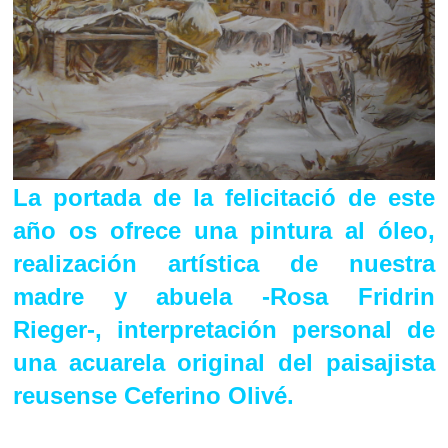
La portada de la felicitació de este
año os ofrece una pintura al óleo,
realización artística de nuestra
madre y abuela -Rosa Fridrin
Rieger-, interpretación personal de
una acuarela original del paisajista
reusense Ceferino Olivé.