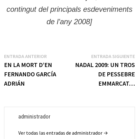
contingut del principals esdeveniments
de l’any 2008]
Navegación
Entrada
E
ENTRADA ANTERIOR
ENTRADA SIGUIENTE
anterior:
s
EN LA MORT D’EN
NADAL 2009: UN TROS
de
FERNANDO GARCÍA
DE PESSEBRE
entradas
ADRIÁN
EMMARCAT…
administrador
Ver todas las entradas de administrador →