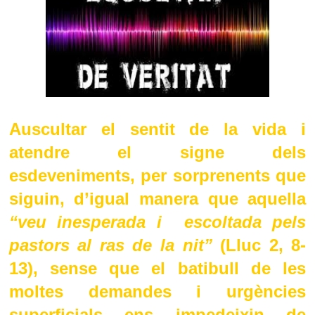
Auscultar el sentit de la vida i
atendre el signe dels
esdeveniments, per sorprenents que
siguin, d’igual manera que aquella
“veu inesperada i escoltada pels
pastors al ras de la nit”
(Lluc 2, 8-
13), sense que el batibull de les
moltes demandes i urgències
superficials ens impedeixin de