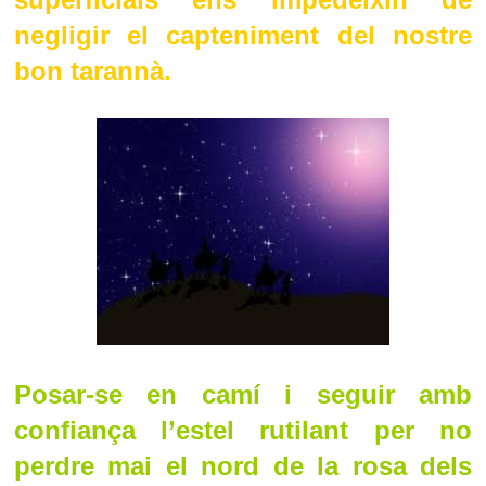
negligir el capteniment del nostre
bon tarannà.
Posar-se en camí i seguir amb
confiança l’estel rutilant per no
perdre mai el nord de la rosa dels