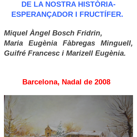
DE LA NOSTRA HISTÒRIA-
ESPERANÇADOR I FRUCTÍFER.
Miquel Àngel Bosch Fridrin,
Maria Eugènia Fàbregas Minguell,
Guifré Francesc i Marizell Eugènia.
Barcelona, Nadal de 2008