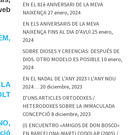
EN EL 81è ANIVERSARI DE LA MEVA
web
NAIXENÇA
27 enero, 2024
EN ELS ANIVERSARIS DE LA MEVA
NAIXENÇA FINS AL DIA D’AVUI
25 enero,
EM,
2024
SOBRE DIOSES Y CREENCIAS: DESPUÉS DE
DIOS. OTRO MODELO ES POSIBLE
10 enero,
2024
EN EL NADAL DE L’ANY 2023 I L’ANY NOU
 LA
2024…
20 diciembre, 2023
OLT
D’UNS ARTICLES ORTODOXES /
HETERODOXES SOBRE LA IMMACULADA
CONCEPCIÓ
8 diciembre, 2023
NO,
(I) ENCUENTRO «AMIGOS DE DON BOSCO»
ció
EN BARCELONA-MARTI CODOLAR (2005) /