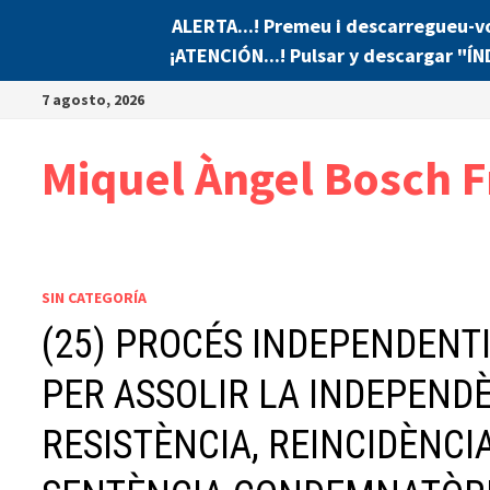
ALERTA...! Premeu i descarregueu-v
¡ATENCIÓN...! Pulsar y descargar "Í
Saltar
7 agosto, 2026
al
contenido
Miquel Àngel Bosch F
SIN CATEGORÍA
(25) PROCÉS INDEPENDENTIS
PER ASSOLIR LA INDEPENDÈ
RESISTÈNCIA, REINCIDÈNCIA