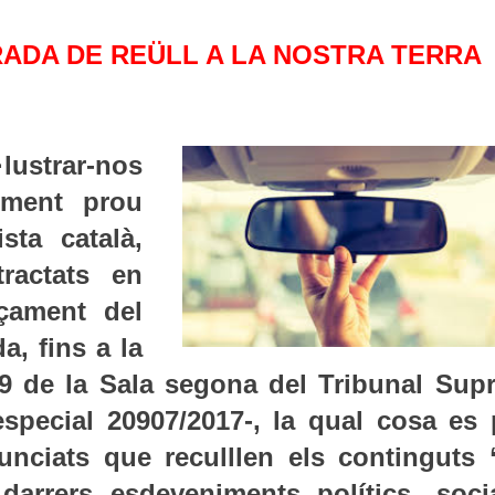
IRADA DE REÜLL A LA NOSTRA TERRA
lustrar-nos
iment prou
sta català,
ractats en
çament del
, fins a la
19 de la Sala segona del Tribunal Sup
especial 20907/2017-, la qual cosa es 
unciats que reculllen els continguts 
darrers esdeveniments polítics, socia