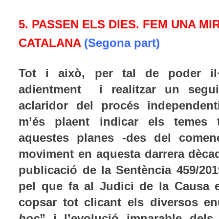
5. PASSEN ELS DIES. FEM UNA M
CATALANA
(Segona part)
Tot i això, per tal de poder il·
adientment i realitzar un segu
aclaridor del procés independenti
m’és plaent indicar els temes t
aquestes planes -des del comen
moviment en aquesta darrera dècada
publicació de la Sentència 459/20
pel que fa al Judici de la Causa 
copsar tot clicant els diversos en
hoc
” i l’evolució imparable dels 