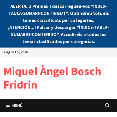
ALERTA...! Premeu i descarregueu-vos "ÍNDEX-
TAULA-SUMARI-CONTINGUT". Obtindreu tots els
temes classificats per categories.
¡ATENCIÓN...! Pulsar y descargar "ÍNDICE-TABLA-
SUMARIO-CONTENIDO". Accediréis a todos los
temas clasificados por categorías.
Saltar
7 agosto, 2026
al
contenido
Miquel Àngel Bosch
Fridrin
MENÚ