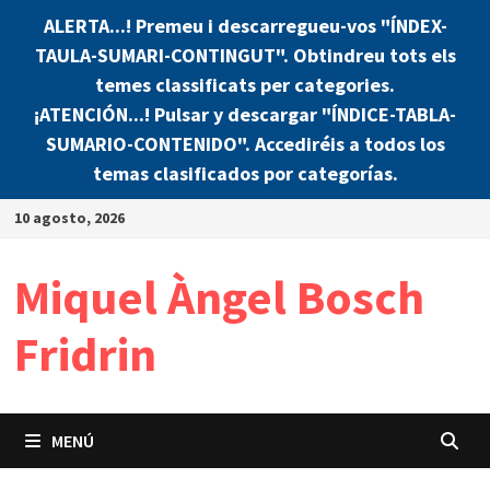
ALERTA...! Premeu i descarregueu-vos "ÍNDEX-
TAULA-SUMARI-CONTINGUT". Obtindreu tots els
temes classificats per categories.
¡ATENCIÓN...! Pulsar y descargar "ÍNDICE-TABLA-
SUMARIO-CONTENIDO". Accediréis a todos los
temas clasificados por categorías.
Saltar
10 agosto, 2026
al
contenido
Miquel Àngel Bosch
Fridrin
MENÚ