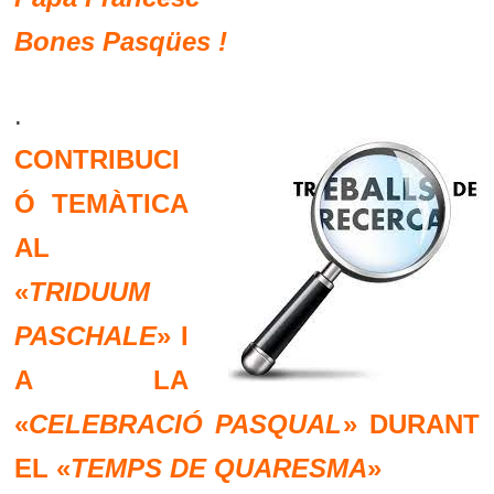
Bones Pasqües !
.
CONTRIBUCI
Ó TEMÀTICA
AL
«
TRIDUUM
PASCHALE
» I
A LA
«
CELEBRACIÓ PASQUAL
» DURANT
EL «
TEMPS DE QUARESMA
»