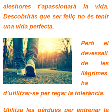
aleshores t’apassionarà la vida.
Descobriràs que ser feliç no és tenir
una vida perfecta.
Però el
devessall
de les
llàgrimes
ha
d’utilitzar-se per regar la tolerància.
Utilitza les pèrdues per entrenar la