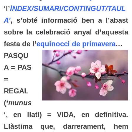
‘l’
ÍNDEX/SUMARI/CONTINGUT/TAUL
A’
, s’obté informació ben a l’abast
sobre la celebració anyal d’aquesta
festa de l’
equinocci de primavera
…
PASQU
A = PAS
=
REGAL
(‘
munus
‘, en llatí) = VIDA, en definitiva.
Llàstima que, darrerament, hem