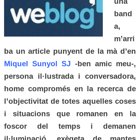
una
band
a,
m’arri
ba un article punyent de la mà d’en
Miquel Sunyol SJ
-ben amic meu-,
persona il·lustrada i conversadora,
home compromés en la recerca de
l’objectivitat de totes aquelles coses
i situacions que romanen en la
foscor del temps i demanen
il·luminació, exègeta de mantes