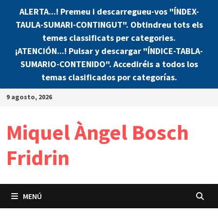
ALERTA...! Premeu i descarregueu-vos "ÍNDEX-
TAULA-SUMARI-CONTINGUT". Obtindreu tots els
temes classificats per categories.
¡ATENCIÓN...! Pulsar y descargar "ÍNDICE-TABLA-
SUMARIO-CONTENIDO". Accediréis a todos los
temas clasificados por categorías.
Saltar
9 agosto, 2026
al
contenido
Miquel Àngel Bosch
Fridrin
MENÚ