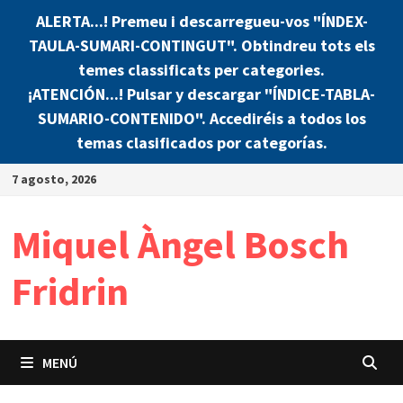
ALERTA...! Premeu i descarregueu-vos "ÍNDEX-
TAULA-SUMARI-CONTINGUT". Obtindreu tots els
temes classificats per categories.
¡ATENCIÓN...! Pulsar y descargar "ÍNDICE-TABLA-
SUMARIO-CONTENIDO". Accediréis a todos los
temas clasificados por categorías.
Saltar
7 agosto, 2026
al
contenido
Miquel Àngel Bosch
Fridrin
MENÚ