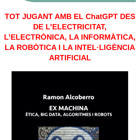
TOT JUGANT AMB EL ChatGPT
DES
DE L’ELECTRICITAT,
L’ELECTRÒNICA, LA INFORMÀTICA,
LA ROBÒTICA I LA INTEL·LIGÈNCIA
ARTIFICIAL