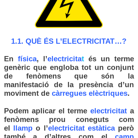
1.1. QUÈ ÉS L’ELECTRICITAT…?
En
física
, l’
electricita
t
és un terme
genèric que engloba tot un conjunt
de fenòmens que són la
manifestació de la presència d’un
moviment de
càrregues elèctriques
.
Podem aplicar el terme
electricitat
a
fenòmens prou coneguts com
el
llamp
o l’
electricitat estàtica
però
també a d’altres com el
camp