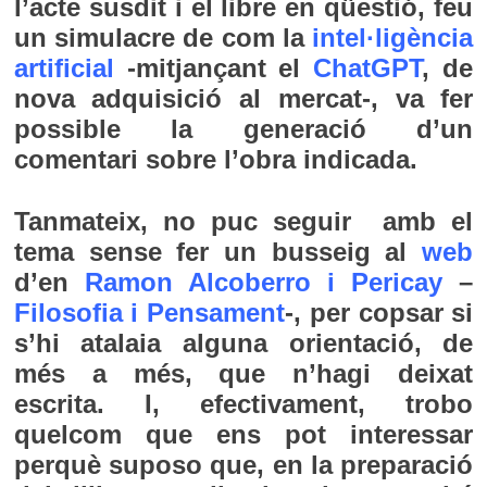
l’acte susdit i el libre en qüestió, feu
un simulacre de com la
intel·ligència
artificial
-mitjançant el
ChatGPT
, de
nova adquisició al mercat-, va fer
possible la generació d’un
comentari sobre l’obra indicada.
Tanmateix, no puc seguir amb el
tema sense fer un busseig al
web
d’en
Ramon Alcoberro i Pericay
–
Filosofia i Pensament
-, per copsar si
s’hi atalaia alguna orientació, de
més a més, que n’hagi deixat
escrita. I, efectivament, trobo
quelcom que ens pot interessar
perquè suposo que, en la preparació