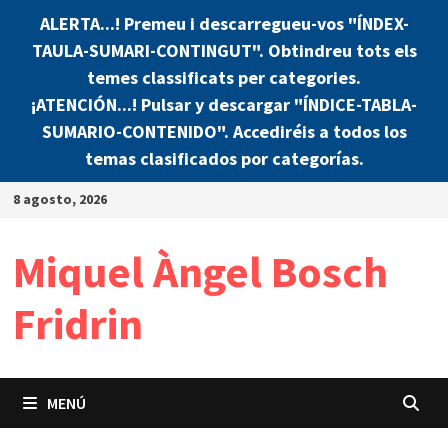
ALERTA...! Premeu i descarregueu-vos "ÍNDEX-
TAULA-SUMARI-CONTINGUT". Obtindreu tots els
temes classificats per categories.
¡ATENCIÓN...! Pulsar y descargar "ÍNDICE-TABLA-
SUMARIO-CONTENIDO". Accediréis a todos los
temas clasificados por categorías.
Saltar
8 agosto, 2026
al
contenido
Miquel Àngel Bosch
Fridrin
MENÚ