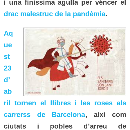
i una finíssima agulla per véncer el
drac malestruc de la pandèmia
.
Aq
ue
st
23
d’
ab
ril tornen el llibres i les roses als
carrerss de Barcelona
, així com
ciutats i pobles d’arreu de