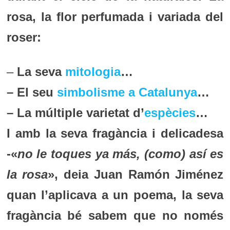
rosa, la flor perfumada i variada del
roser:
–
La seva
mitologia
…
– El seu
simbolisme a Catalunya
…
– La múltiple varietat d’
espècies
…
I amb la seva fragància i delicadesa
-«
no le toques ya más, (como) así es
la rosa
», deia Juan Ramón Jiménez
quan l’aplicava a un poema, la seva
fragància bé sabem que no només