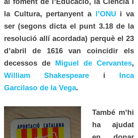
al foment de l’Educació, la Ciència i
la Cultura, pertanyent a
l’ONU
i va
ser (segons dicta el punt 3.18 de la
resolució allí acordada) perquè el 23
d’abril de 1616 van coincidir els
decessos de
Miguel de Cervantes
,
William Shakespeare
i
Inca
Garcilaso de la Vega
.
També m
’hi
ha ajudat
en donar