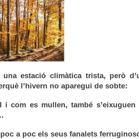
 una estació climàtica trista, però d’
rquè l’hivern no aparegui de sobte:
l i com es mullen, també s’eixuguen 
s…
 poc a poc els seus fanalets ferruginos