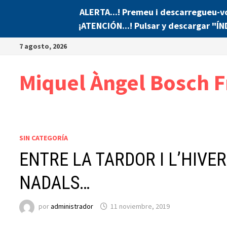
ALERTA...! Premeu i descarregueu-v
¡ATENCIÓN...! Pulsar y descargar "Í
Saltar
7 agosto, 2026
al
contenido
Miquel Àngel Bosch F
SIN CATEGORÍA
ENTRE LA TARDOR I L’HIVER
NADALS…
por
administrador
11 noviembre, 2019