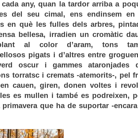
cada any, quan la tardor arriba a poq
es del seu cimal, ens endinsem en
s en què les fulles dels arbres, pinta
tensa bellesa, irradien un cromàtic dau
blant al color d’aram, tons ta
ellosos pigats i d’altres entre groguen
verd oscur i gammes ataronjades 
s torratsc i cremats -atemorits-, pel f
 en cauen, giren, donen voltes i revol
ulles es mullen i també es podreixen, p
la primavera que ha de suportar -encara