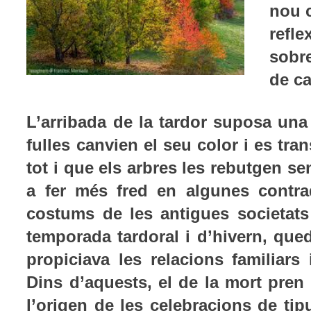
nou c
refl
sobre
de c
L’arribada de la tardor suposa una
fulles canvien el seu color i es tr
tot i que els arbres les rebutgen s
a fer més fred en algunes contra
costums de les antigues societats
temporada tardoral i d’hivern, qu
propiciava les relacions familiars 
Dins d’aquests, el de la mort pren
l’origen de les celebracions de tip