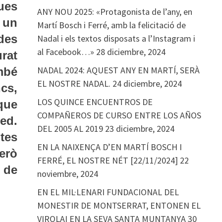
ues
ANY NOU 2025: «Protagonista de l’any, en
 un
Martí Bosch i Ferré, amb la felicitació de
des
Nadal i els textos disposats a l’Instagram i
al Facebook…»
28 diciembre, 2024
rat
NADAL 2024: AQUEST ANY EN MARTÍ, SERÀ
mbé
EL NOSTRE NADAL.
24 diciembre, 2024
cs,
LOS QUINCE ENCUENTROS DE
que
COMPAÑEROS DE CURSO ENTRE LOS AÑOS
red.
DEL 2005 AL 2019
23 diciembre, 2024
tes
EN LA NAIXENÇA D’EN MARTÍ BOSCH I
erò
FERRÉ, EL NOSTRE NÉT [22/11/2024]
22
 de
noviembre, 2024
EN EL MIL·LENARI FUNDACIONAL DEL
MONESTIR DE MONTSERRAT, ENTONEN EL
VIROLAI EN LA SEVA SANTA MUNTANYA
30