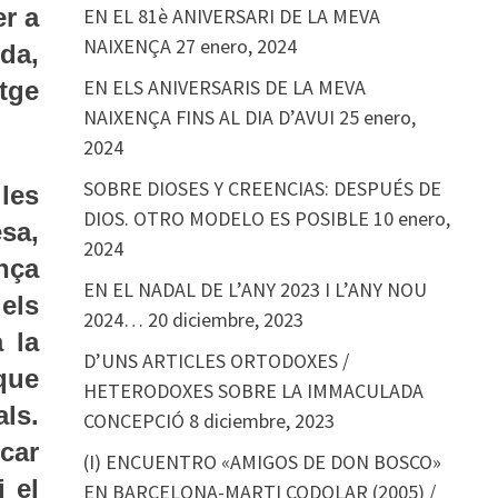
er a
EN EL 81è ANIVERSARI DE LA MEVA
NAIXENÇA
27 enero, 2024
da,
EN ELS ANIVERSARIS DE LA MEVA
atge
NAIXENÇA FINS AL DIA D’AVUI
25 enero,
2024
SOBRE DIOSES Y CREENCIAS: DESPUÉS DE
les
DIOS. OTRO MODELO ES POSIBLE
10 enero,
esa,
2024
ença
EN EL NADAL DE L’ANY 2023 I L’ANY NOU
els
2024…
20 diciembre, 2023
 la
D’UNS ARTICLES ORTODOXES /
que
HETERODOXES SOBRE LA IMMACULADA
als.
CONCEPCIÓ
8 diciembre, 2023
car
(I) ENCUENTRO «AMIGOS DE DON BOSCO»
i el
EN BARCELONA-MARTI CODOLAR (2005) /