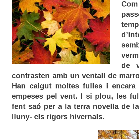
Com 
pass
temp
d’in
sem
verm
de 
contrasten amb un ventall de marron
Han caigut moltes fulles i encara
empeses pel vent. I si plou, les f
fent saó per a la terra novella de 
lluny- els rigors hivernals.