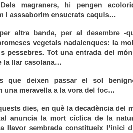
 Dels magraners, hi pengen acolori
lem i asssaborim ensucrats caquis…
per altra banda, per al desembre -q
 promeses vegetals nadalenques: la mol
i els pessebres. Tot una entrada del mó
e la llar casolana…
ats que deixen passar el sol benign
m una meravella a la vora del foc…
quests dies, en què la decadència del 
al anuncia la mort cíclica de la natur
a llavor sembrada constitueix l’inici 