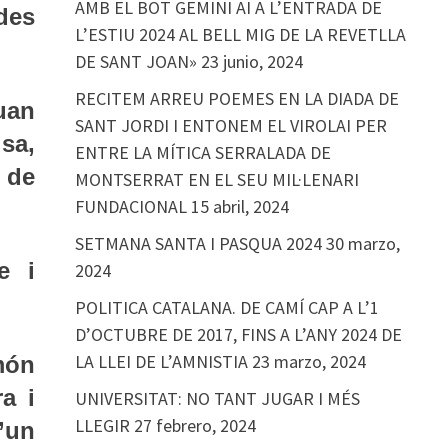
AMB EL BOT GEMINI AI A L’ENTRADA DE
des
L’ESTIU 2024 AL BELL MIG DE LA REVETLLA
DE SANT JOAN»
23 junio, 2024
RECITEM ARREU POEMES EN LA DIADA DE
uan
SANT JORDI I ENTONEM EL VIROLAI PER
sa,
ENTRE LA MÍTICA SERRALADA DE
n de
MONTSERRAT EN EL SEU MIL·LENARI
FUNDACIONAL
15 abril, 2024
SETMANA SANTA I PASQUA 2024
30 marzo,
e i
2024
POLITICA CATALANA. DE CAMÍ CAP A L’1
D’OCTUBRE DE 2017, FINS A L’ANY 2024 DE
LA LLEI DE L’AMNISTIA
23 marzo, 2024
món
a i
UNIVERSITAT: NO TANT JUGAR I MÉS
LLEGIR
27 febrero, 2024
d’un