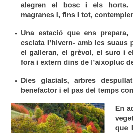
alegren el bosc i els horts.
magranes i, fins i tot, contemp
Una estació que ens prepara, 
esclata l’hivern- amb les suaus
el galleran, el grèvol, el suro 
fora i extern dins de l’aixopluc d
Dies glacials, arbres despull
benefactor i el pas del temps co
En a
veget
que l