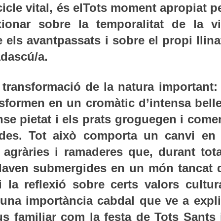
icle vital, és elTots moment apropiat p
exionar sobre la temporalitat de la vi
 els avantpassats i sobre el propi llin
adascú/a.
 transformació de la natura important: 
ansformen en un cromàtic d’intensa bell
ense pietat i els prats groguegen i com
des. Tot això comporta un canvi en 
 agràries i ramaderes que, durant tota
edaven submergides en un món tancat 
i la reflexió sobre certs valors cultur
 una importància cabdal que ve a expli
us familiar com la festa de Tots Sants 