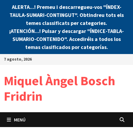
ALERTA...! Premeu i descarregueu-vos "ÍNDEX-
TAULA-SUMARI-CONTINGUT". Obtindreu tots els
temes classificats per categories.
¡ATENCIÓN...! Pulsar y descargar "ÍNDICE-TABLA-
SUMARIO-CONTENIDO". Accediréis a todos los
temas clasificados por categorías.
Saltar
7 agosto, 2026
al
contenido
Miquel Àngel Bosch
Fridrin
MENÚ