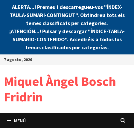
ALERTA...! Premeu i descarregueu-vos "ÍNDEX-
TAULA-SUMARI-CONTINGUT". Obtindreu tots els
temes classificats per categories.
¡ATENCIÓN...! Pulsar y descargar "ÍNDICE-TABLA-
SUMARIO-CONTENIDO". Accediréis a todos los
temas clasificados por categorías.
Saltar
7 agosto, 2026
al
contenido
Miquel Àngel Bosch
Fridrin
MENÚ