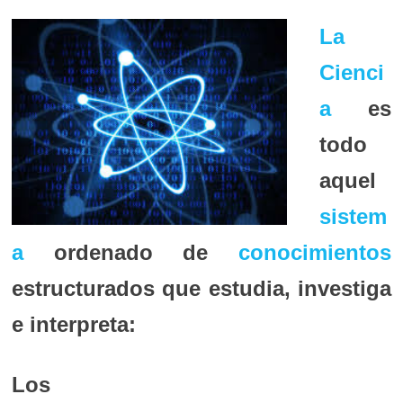
La
Cienci
a
es
todo
aquel
sistem
a
ordenado de
conocimientos
estructurados que estudia, investiga
e interpreta:
Los