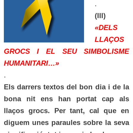
.
(III)
«DELS
LLAÇOS
GROCS I EL SEU SIMBOLISME
HUMANITARI…»
.
Els darrers textos del bon dia i de la
bona nit ens han portat cap als
llaços grocs. Per tant, cal que en
diguem unes paraules sobre la seva