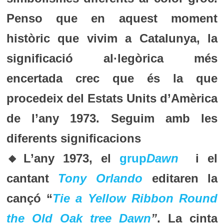
Penso que en aquest moment
històric que vivim a Catalunya, la
significació al·legòrica més
encertada crec que és la que
procedeix del Estats Units d’Amèrica
de l’any 1973. Seguim amb les
diferents significacions
🔸L’any 1973, el
grup
Dawn
i el
cantant
Tony Orlando
editaren la
cançó “
Tie a Yellow Ribbon Round
the Old Oak tree Dawn
”
. La cinta