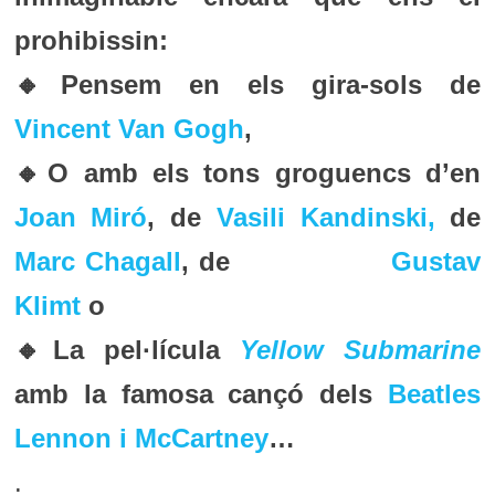
prohibissin:
🔸Pensem en els gira-sols de
Vincent Van Gogh
,
🔸O amb els tons groguencs d’en
Joan Miró
, de
Vasili Kandinski,
de
Marc Chagall
, de
Gustav
Klimt
o
🔸La pel·lícula
Yellow Submarine
amb la famosa cançó dels
Beatles
Lennon i McCartney
…
.