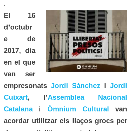
.
El 16
d’octubr
e de
2017, dia
en el que
van ser
empresonats
Jordi Sánchez
i
Jordi
Cuixart
, l’
Assemblea Nacional
Catalana
i
Òmnium Cultural
van
acordar utilitzar els llaços grocs per