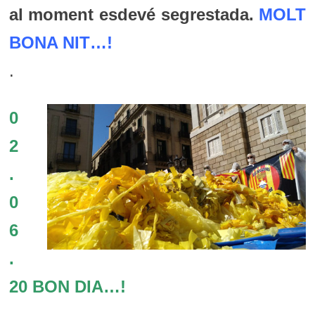
al moment esdevé segrestada.
MOLT
BONA NIT…!
.
0
2
.
0
6
.
20 BON DIA…!