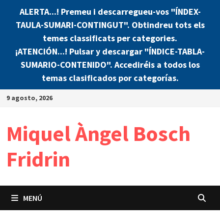
ALERTA...! Premeu i descarregueu-vos "ÍNDEX-
TAULA-SUMARI-CONTINGUT". Obtindreu tots els
temes classificats per categories.
¡ATENCIÓN...! Pulsar y descargar "ÍNDICE-TABLA-
SUMARIO-CONTENIDO". Accediréis a todos los
temas clasificados por categorías.
Saltar
9 agosto, 2026
al
contenido
Miquel Àngel Bosch
Fridrin
MENÚ