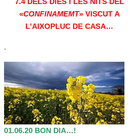
7.4 DELS DIES I LES NITS DEL
«
CONFINAMEMT
» VISCUT A
L’AIXOPLUC DE CASA…
.
01.06.20 BON DIA…!