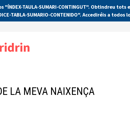
os "ÍNDEX-TAULA-SUMARI-CONTINGUT". Obtindreu tots els
NDICE-TABLA-SUMARIO-CONTENIDO". Accediréis a todos lo
ridrin
 DE LA MEVA NAIXENÇA