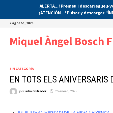
ALERTA...! Premeu i descarregueu-v
¡ATENCIÓN...! Pulsar y descargar "Í
Saltar
7 agosto, 2026
al
contenido
Miquel Àngel Bosch F
SIN CATEGORÍA
EN TOTS ELS ANIVERSARIS
por
administrador
26 enero, 2025
EN EL 83è ANIVERSARI DE LA MEVA NAIXENÇA