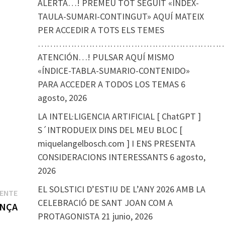
ALERTA…! PREMEU TOT SEGUIT «ÍNDEX-
TAULA-SUMARI-CONTINGUT» AQUÍ MATEIX
PER ACCEDIR A TOTS ELS TEMES
………………………………………………………
ATENCIÓN…! PULSAR AQUÍ MISMO
«ÍNDICE-TABLA-SUMARIO-CONTENIDO»
PARA ACCEDER A TODOS LOS TEMAS
6
agosto, 2026
LA INTEL·LIGENCIA ARTIFICIAL [ ChatGPT ]
S´INTRODUEIX DINS DEL MEU BLOC [
miquelangelbosch.com ] I ENS PRESENTA
CONSIDERACIONS INTERESSANTS
6 agosto,
2026
EL SOLSTICI D’ESTIU DE L’ANY 2026 AMB LA
Entrada
IENTE
CELEBRACIÓ DE SANT JOAN COM A
siguiente:
ENÇA
PROTAGONISTA
21 junio, 2026