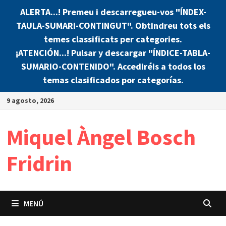
ALERTA...! Premeu i descarregueu-vos "ÍNDEX-
TAULA-SUMARI-CONTINGUT". Obtindreu tots els
temes classificats per categories.
¡ATENCIÓN...! Pulsar y descargar "ÍNDICE-TABLA-
SUMARIO-CONTENIDO". Accediréis a todos los
temas clasificados por categorías.
Saltar
9 agosto, 2026
al
contenido
Miquel Àngel Bosch
Fridrin
MENÚ