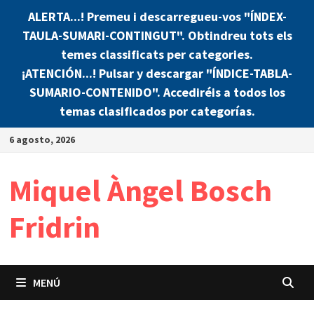
ALERTA...! Premeu i descarregueu-vos "ÍNDEX-
TAULA-SUMARI-CONTINGUT". Obtindreu tots els
temes classificats per categories.
¡ATENCIÓN...! Pulsar y descargar "ÍNDICE-TABLA-
SUMARIO-CONTENIDO". Accediréis a todos los
temas clasificados por categorías.
Saltar
6 agosto, 2026
al
contenido
Miquel Àngel Bosch
Fridrin
MENÚ