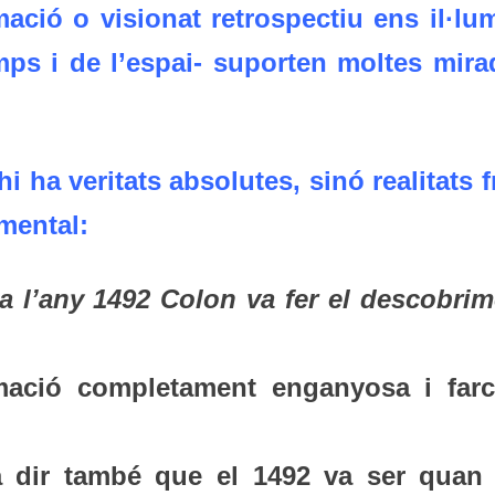
ació o visionat retrospectiu ens il·lum
mps i de l’espai- suporten moltes mira
i ha veritats absolutes, sinó realitats f
mental:
a l’any 1492 Colon va fer el descobrim
rmació completament enganyosa i farc
 dir també que el 1492 va ser quan 