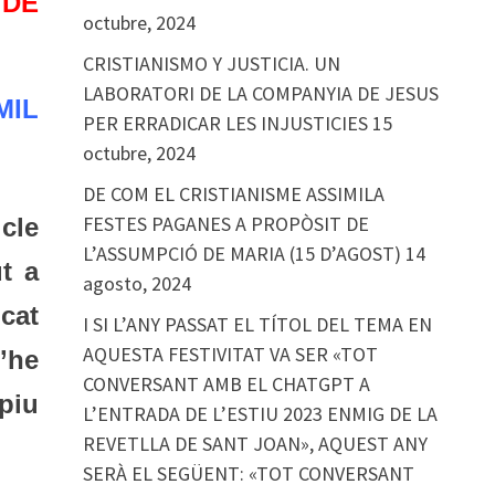
 DE
octubre, 2024
CRISTIANISMO Y JUSTICIA. UN
LABORATORI DE LA COMPANYIA DE JESUS
IL
PER ERRADICAR LES INJUSTICIES
15
octubre, 2024
DE COM EL CRISTIANISME ASSIMILA
FESTES PAGANES A PROPÒSIT DE
cle
L’ASSUMPCIÓ DE MARIA (15 D’AGOST)
14
t a
agosto, 2024
cat
I SI L’ANY PASSAT EL TÍTOL DEL TEMA EN
AQUESTA FESTIVITAT VA SER «TOT
’he
CONVERSANT AMB EL CHATGPT A
 piu
L’ENTRADA DE L’ESTIU 2023 ENMIG DE LA
REVETLLA DE SANT JOAN», AQUEST ANY
SERÀ EL SEGÜENT: «TOT CONVERSANT