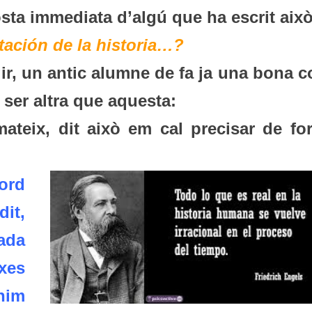
posta immediata d’algú que ha escrit això
etación de la historia…?
r, un antic alumne de fa ja una bona co
 ser altra que aquesta:
mateix, dit això em cal precisar de fo
cord
it,
ada
xes
nim