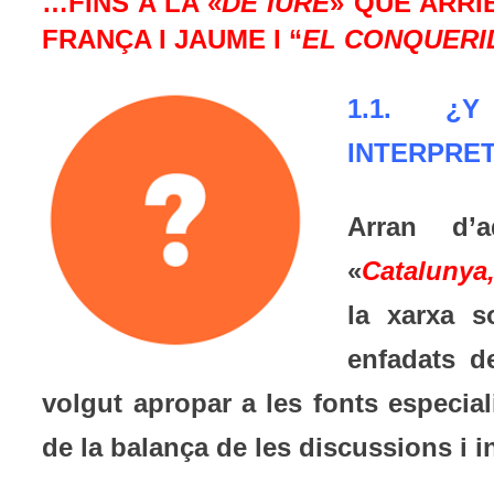
…FINS A LA «
DE IURE
» QUE ARRI
FRANÇA I JAUME I “
EL CONQUERI
1.1. ¿
INTERPRET
Arran d’a
«
Catalunya
la xarxa s
enfadats d
volgut apropar a les fonts especiali
de la balança de les discussions i i