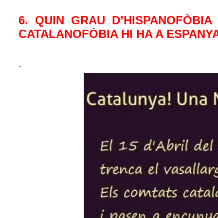
6. QUIN GRAU D’HISPANOFÒBIA
CATALANOFÒBIA HI HA A ESPAN
.