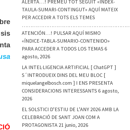
ALERTA…! PREMEU TOT SEGUIT «ÍNDEX-
TAULA-SUMARI-CONTINGUT» AQUÍ MATEIX
PER ACCEDIR A TOTS ELS TEMES
bre
………………………………………………………
sis
ATENCIÓN…! PULSAR AQUÍ MISMO
«ÍNDICE-TABLA-SUMARIO-CONTENIDO»
nta
PARA ACCEDER A TODOS LOS TEMAS
6
usa
agosto, 2026
LA INTEL·LIGENCIA ARTIFICIAL [ ChatGPT ]
S´INTRODUEIX DINS DEL MEU BLOC [
miquelangelbosch.com ] I ENS PRESENTA
CONSIDERACIONS INTERESSANTS
6 agosto,
2026
EL SOLSTICI D’ESTIU DE L’ANY 2026 AMB LA
CELEBRACIÓ DE SANT JOAN COM A
PROTAGONISTA
21 junio, 2026
CIÓ