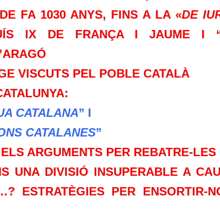
 DE FA 1030 ANYS, FINS A LA «
DE IU
ÍS IX DE FRANÇA I JAUME I 
D’ARAGÓ
TGE VISCUTS PEL POBLE CATALÀ
CATALUNYA:
UA CATALANA
” I
IONS CATALANES
”
I ELS ARGUMENTS PER REBATRE-LES
NS UNA DIVISIÓ INSUPERABLE A CA
…? ESTRATÈGIES PER ENSORTIR-N