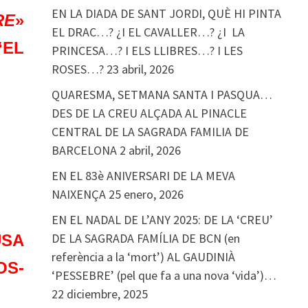
EN LA DIADA DE SANT JORDI, QUÈ HI PINTA
RE
»
EL DRAC…? ¿I EL CAVALLER…? ¿I LA
“EL
PRINCESA…? I ELS LLIBRES…? I LES
ROSES…?
23 abril, 2026
QUARESMA, SETMANA SANTA I PASQUA…
DES DE LA CREU ALÇADA AL PINACLE
CENTRAL DE LA SAGRADA FAMILIA DE
BARCELONA
2 abril, 2026
EN EL 83è ANIVERSARI DE LA MEVA
NAIXENÇA
25 enero, 2026
EN EL NADAL DE L’ANY 2025: DE LA ‘CREU’
DE LA SAGRADA FAMÍLIA DE BCN (en
USA
referència a la ‘mort’) AL GAUDINIÀ
OS-
‘PESSEBRE’ (pel que fa a una nova ‘vida’)…
22 diciembre, 2025