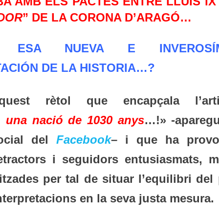
BA AMB ELS PACTES ENTRE LLUÍS IX
DOR
” DE LA CORONA D’ARAGÓ…
Y ESA NUEVA E INVEROSÍM
ACIÓN DE LA HISTORIA…?
quest rètol que encapçala l’arti
, una nació de 1030 anys
…!» -aparegu
ocial del
Facebook
– i que ha provo
etractors i seguidors entusiasmats, m
tzades per tal de situar l’equilibri del
nterpretacions en la seva justa mesura.