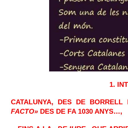
1. I
CATALUNYA, DES DE BORRELL 
FACTO»
DES DE FA 1030 ANYS…,