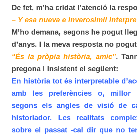
De fet, m’ha cridat l’atenció la res
–
Y esa nueva e inverosimil interpr
M’ho demana, segons he pogut llegi
d’anys. I la meva resposta no pogut
“És la pròpia història, amic”
. Tan
pregona i insistent el següent:
En història tot és interpretable d’a
amb les preferències o, millor d
segons els angles de visió de c
historiador. Les realitats comple
sobre el passat -cal dir que no te