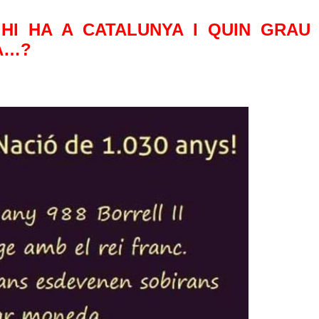
 HI HA A CATALUNYA I QUIN GRAU
YA…?