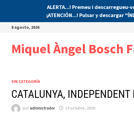
ALERTA...! Premeu i descarregueu-v
¡ATENCIÓN...! Pulsar y descargar "Í
Saltar
8 agosto, 2026
al
contenido
Miquel Àngel Bosch F
SIN CATEGORÍA
CATALUNYA, INDEPENDENT 
por
administrador
19 octubre, 2020