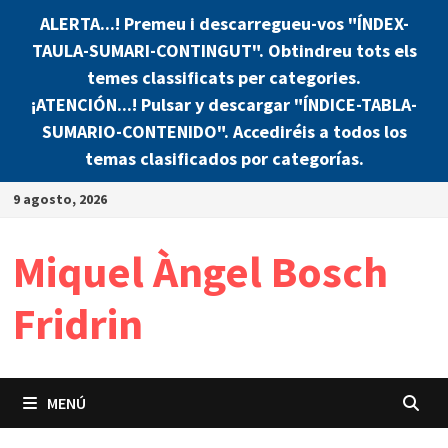
ALERTA...! Premeu i descarregueu-vos "ÍNDEX-
TAULA-SUMARI-CONTINGUT". Obtindreu tots els
temes classificats per categories.
¡ATENCIÓN...! Pulsar y descargar "ÍNDICE-TABLA-
SUMARIO-CONTENIDO". Accediréis a todos los
temas clasificados por categorías.
Saltar
9 agosto, 2026
al
contenido
Miquel Àngel Bosch
Fridrin
MENÚ