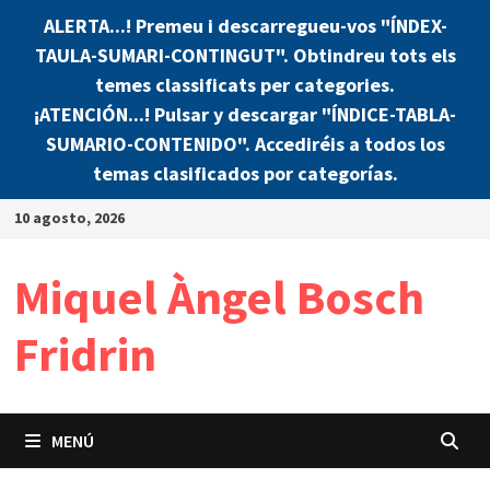
ALERTA...! Premeu i descarregueu-vos "ÍNDEX-
TAULA-SUMARI-CONTINGUT". Obtindreu tots els
temes classificats per categories.
¡ATENCIÓN...! Pulsar y descargar "ÍNDICE-TABLA-
SUMARIO-CONTENIDO". Accediréis a todos los
temas clasificados por categorías.
Saltar
10 agosto, 2026
al
contenido
Miquel Àngel Bosch
Fridrin
MENÚ