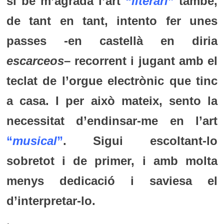
si bé m’agrada l’art
“
literari
”
també,
de tant en tant, intento fer unes
passes -en castellà en diria
escarceos
– recorrent i jugant amb el
teclat de l’orgue electrònic que tinc
a casa. I per això mateix, sento la
necessitat d’endinsar-me en l’art
“
musical
”
. Sigui escoltant-lo
sobretot i de primer, i amb molta
menys dedicació i saviesa el
d’interpretar-lo.
.