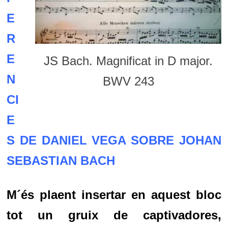
E
R
E
JS Bach. Magnificat in D major.
N
BWV 243
CI
E
S DE DANIEL VEGA SOBRE JOHAN
SEBASTIAN BACH
M´és plaent insertar en aquest bloc
tot un gruix de captivadores,