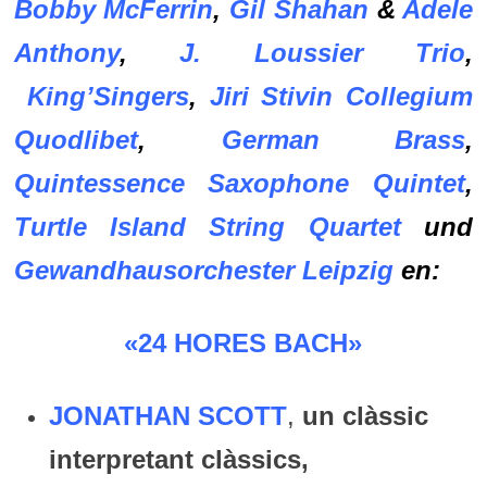
Bobby McFerrin
,
Gil Shahan
&
Adele
Anthony
,
J. Loussier Trio
,
King’Singers
,
Jiri Stivin Collegium
Quodlibet
,
German Brass
,
Quintessence Saxophone Quintet
,
Turtle Island String Quartet
und
Gewandhausorchester Leipzig
en:
«24 HORES BACH»
JONATHAN SCOTT
,
un clàssic
interpretant clàssics,