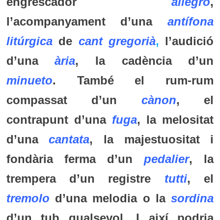
engrescador
allegro
,
l’acompanyament d’una
antífona
litúrgica
de
cant gregorià
,
l’audició
d’una
ària
, la cadència d’un
minueto
. També el rum-rum
compassat d’un
cànon
, el
contrapunt d’una
fuga
, la melositat
d’una
cantata
, la majestuositat i
fondària ferma d’un
pedalier
, la
trempera d’un registre
tutti
, el
tremolo
d’una melodia o la
sordina
d’un tub qualsevol. I així podria