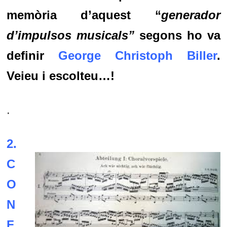
memòria d’aquest “
generador
d’impulsos musicals”
segons ho va
definir
George Christoph Biller
.
Veieu i escolteu…!
.
2.
C
O
N
F