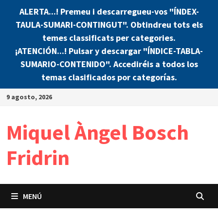
ALERTA...! Premeu i descarregueu-vos "ÍNDEX-
TAULA-SUMARI-CONTINGUT". Obtindreu tots els
temes classificats per categories.
¡ATENCIÓN...! Pulsar y descargar "ÍNDICE-TABLA-
SUMARIO-CONTENIDO". Accediréis a todos los
temas clasificados por categorías.
Saltar
9 agosto, 2026
al
contenido
Miquel Àngel Bosch
Fridrin
MENÚ