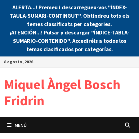
ALERTA...! Premeu i descarregueu-vos "ÍNDEX-
TAULA-SUMARI-CONTINGUT". Obtindreu tots els
temes classificats per categories.
¡ATENCIÓN...! Pulsar y descargar "ÍNDICE-TABLA-
SUMARIO-CONTENIDO". Accediréis a todos los
temas clasificados por categorías.
Saltar
8 agosto, 2026
al
contenido
Miquel Àngel Bosch
Fridrin
MENÚ