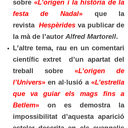
sobre
«
L’origen i la història de la
festa de Nadal
»
que la
revista
Hespèrides
va publicar de
la mà de l’autor
Alfred Martorell
.
L’altre tema, rau en un comentari
científic extret d’un apartat del
treball sobre
«
L’origen de
l’Univers
»
en al·lusió a
«
L’estrella
que va guiar els mags fins a
Betlem
»
on es demostra la
impossibilitat d’aquesta aparició
estelar descrita en els evangelis