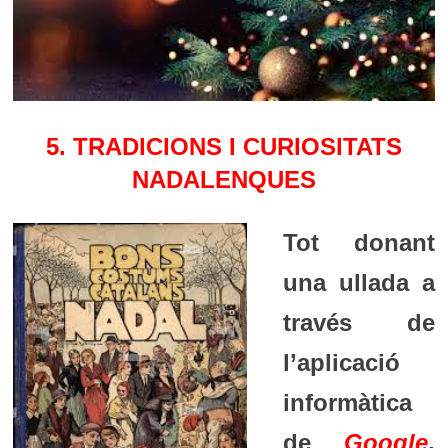
5. TRADICIONS I CURIOSITATS
NADALENQUES
Tot donant
una ullada a
través de
l’aplicació
informàtica
de
Google
,