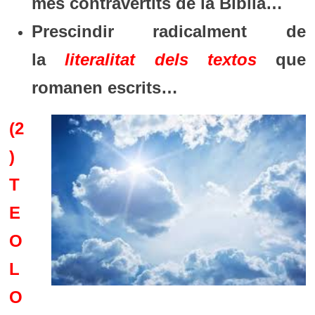
més contravertits de la Bíblia…
Prescindir radicalment de
la
literalitat dels textos
que
romanen escrits…
(2
)
T
E
O
L
O