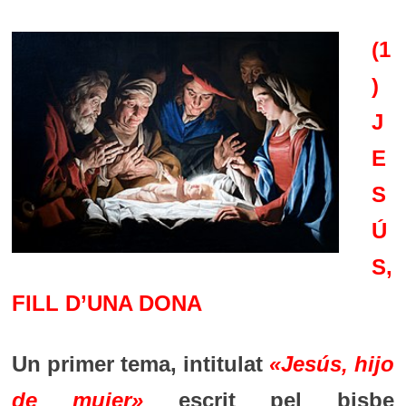
(1
)
J
E
S
Ú
S,
FILL D’UNA DONA
Un primer tema, intitulat
«
Jesús, hijo
de mujer
»
escrit pel bisbe