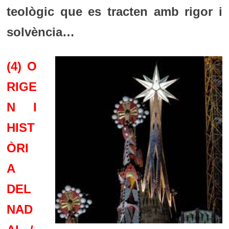
teològic que es tracten amb rigor i
solvència…
(4)
O
RIGE
N I
HIST
ÒRI
A
DEL
NAD