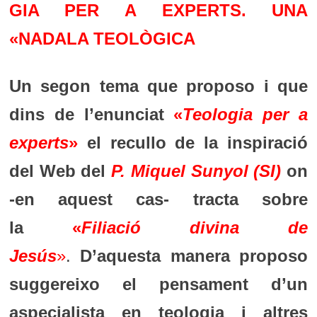
GIA PER A EXPERTS. UNA
«NADALA TEOLÒGICA
Un segon tema que proposo i que
dins de l’enunciat
«
Teologia per a
experts
»
el recullo de la inspiració
del Web del
P. Miquel Sunyol
(SI)
on
-en aquest cas- tracta sobre
la
«
Filiació divina de
Jesús
»
.
D’aquesta manera proposo
suggereixo el pensament d’un
aspecialista en teologia i altres