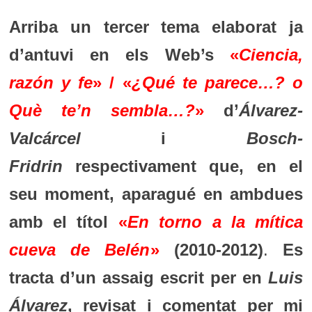
Arriba un tercer tema elaborat ja
d’antuvi en els Web’s
«
Ciencia,
razón y fe
» / «
¿Qué te parece…? o
Què te’n sembla…?
»
d’
Álvarez-
Valcárcel
i
Bosch-
Fridrin
respectivament que, en el
seu moment, aparagué en ambdues
amb el títol
«
En torno a la mítica
cueva de Belén
»
(2010-2012)
.
Es
tracta d’un assaig escrit per en
Luis
Álvarez
, revisat i comentat per mi