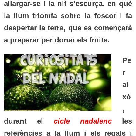
allargar-se i la nit s’escurça, en què
la llum triomfa sobre la foscor i fa
despertar la terra, que es començarà
a preparar per donar els fruits.
Pe
r
ai
xò
,
durant el
cicle nadalenc
les
referències a la llum i els regals i