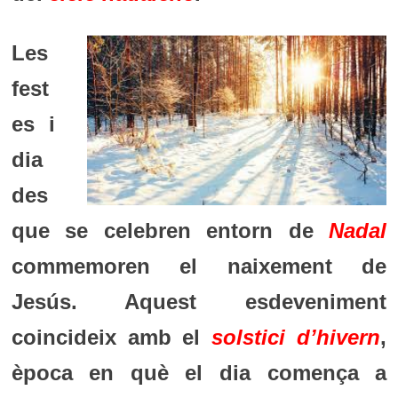
Les
fest
es i
dia
des
que se celebren entorn de
Nadal
commemoren el naixement de
Jesús. Aquest esdeveniment
coincideix amb el
solstici d’hivern
,
època en què el dia comença a