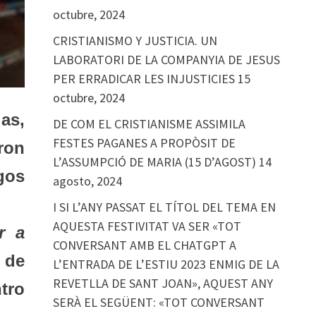
octubre, 2024
CRISTIANISMO Y JUSTICIA. UN
LABORATORI DE LA COMPANYIA DE JESUS
PER ERRADICAR LES INJUSTICIES
15
octubre, 2024
as,
DE COM EL CRISTIANISME ASSIMILA
FESTES PAGANES A PROPÒSIT DE
ron
L’ASSUMPCIÓ DE MARIA (15 D’AGOST)
14
gos
agosto, 2024
I SI L’ANY PASSAT EL TÍTOL DEL TEMA EN
AQUESTA FESTIVITAT VA SER «TOT
r a
CONVERSANT AMB EL CHATGPT A
 de
L’ENTRADA DE L’ESTIU 2023 ENMIG DE LA
REVETLLA DE SANT JOAN», AQUEST ANY
tro
SERÀ EL SEGÜENT: «TOT CONVERSANT