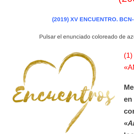
(2019)
XV ENCUENTRO. BCN
Pulsar el enunciado coloreado de azul
(1
«A
Me
en
co
«
A