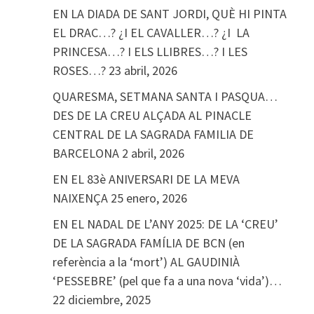
EN LA DIADA DE SANT JORDI, QUÈ HI PINTA
EL DRAC…? ¿I EL CAVALLER…? ¿I LA
PRINCESA…? I ELS LLIBRES…? I LES
ROSES…?
23 abril, 2026
QUARESMA, SETMANA SANTA I PASQUA…
DES DE LA CREU ALÇADA AL PINACLE
CENTRAL DE LA SAGRADA FAMILIA DE
BARCELONA
2 abril, 2026
EN EL 83è ANIVERSARI DE LA MEVA
NAIXENÇA
25 enero, 2026
EN EL NADAL DE L’ANY 2025: DE LA ‘CREU’
DE LA SAGRADA FAMÍLIA DE BCN (en
referència a la ‘mort’) AL GAUDINIÀ
‘PESSEBRE’ (pel que fa a una nova ‘vida’)…
22 diciembre, 2025