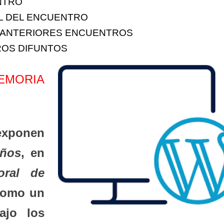
NTRO
AL DEL ENCUENTRO
E ANTERIORES ENCUENTROS
ROS DIFUNTOS
MEMORIA
 exponen
ños
, en
oral de
como un
ajo los