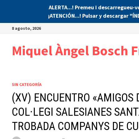
ALERTA...! Premeu i descarregueu-v
¡ATENCIÓN...! Pulsar y descargar "Í
Saltar
8 agosto, 2026
al
contenido
Miquel Àngel Bosch F
SIN CATEGORÍA
(XV) ENCUENTRO «AMIGOS 
COL·LEGI SALESIANES SANT
TROBADA COMPANYS DE CUR