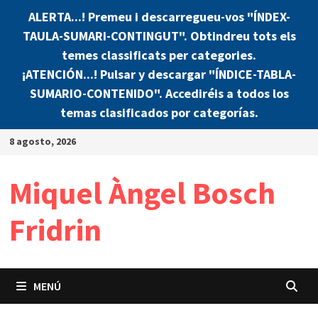
ALERTA...! Premeu i descarregueu-vos "ÍNDEX-
TAULA-SUMARI-CONTINGUT". Obtindreu tots els
temes classificats per categories.
¡ATENCIÓN...! Pulsar y descargar "ÍNDICE-TABLA-
SUMARIO-CONTENIDO". Accediréis a todos los
temas clasificados por categorías.
Saltar
8 agosto, 2026
al
contenido
Miquel Àngel Bosch
Fridrin
MENÚ