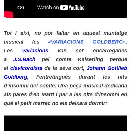
Tot i així, no pot faltar en aquest muntatge
musical les
«
VARIACIONS GOLDBERG»
.
Les
variacions
van ser encarregades
a
J.S.Bach
pel comte Kaiserling perquè
el
clavicordista
de la seva cort,
Johann Gottlieb
Goldberg
, l’entretingués durant les nits
d’insomni del comte. Una peça musical dedicada
als pares d’en Martí i per a les nits d’insomni en
què el petit marrec no els deixarà dormir: