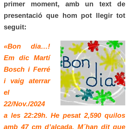
primer moment, amb un text de
presentació que hom pot llegir tot
seguit:
«Bon dia…!
Em dic Martí
Bosch i Ferré
i vaig aterrar
el
22/Nov./2024
a les 22:29h. He pesat 2,590 quilos
amb 47 cm d’alçada. M´han dit que