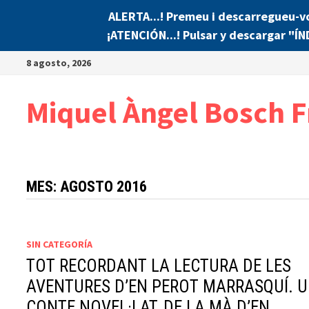
ALERTA...! Premeu i descarregueu-v
¡ATENCIÓN...! Pulsar y descargar "Í
Saltar
8 agosto, 2026
al
contenido
Miquel Àngel Bosch F
MES:
AGOSTO 2016
SIN CATEGORÍA
TOT RECORDANT LA LECTURA DE LES
AVENTURES D’EN PEROT MARRASQUÍ. 
CONTE NOVEL·LAT, DE LA MÀ D’EN