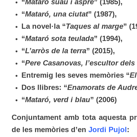
“
Mataró suau i aspre
” (1985),
“
Mataró, una ciutat
” (1987),
La novel·la “
Taques al marge
” (1
“
Mataró sota teulada
” (1994),
“
L’arròs de la terra
” (2015),
“
Pere Casanovas, l’escultor dels 
Entremig les seves memòries “
El
Dos llibres: “
Enamorats de Audr
“
Mataró, verd i blau
” (2006)
Conjuntament amb tota aquesta pro
de les memòries d’en
Jordi Pujol
: