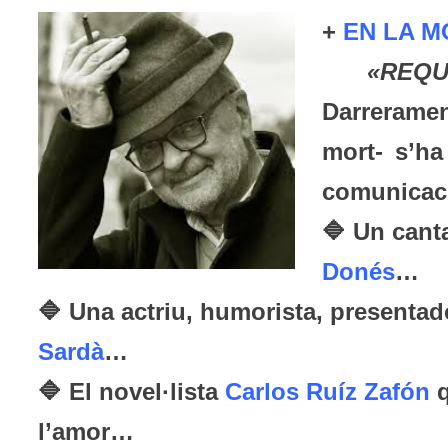
+
EN LA M
«REQU
Darrerame
mort- s’ha
comunicaci
🔷 Un canta
Donés
🔷 Una actriu, humorista, presentado
Sardà
…
🔷 El novel·lista
Carlos Ruíz Zafón
q
l’amor…