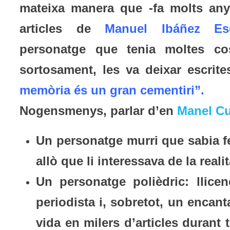
mateixa manera que -fa molts anys
articles de
Manuel Ibáñez Esc
personatge que tenia moltes co
sortosament, les va deixar escrite
memòria és un gran cementiri”.
Nogensmenys, parlar d’en
Manel C
Un personatge murri que sabia fe
allò que li interessava de la realit
Un personatge polièdric: llicenc
periodista i, sobretot, un encant
vida en milers d’articles durant