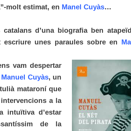
ta”-molt estimat, en
Manel Cuyàs
s catalans d’una biografia ben atapeïd
nt escriure unes paraules sobre en
Ma
ens vam despertar
n
Manuel Cuyàs
, un
rtulià mataroní que
 intervencions a la
 intuïtiva d’estar
ssantíssim de la