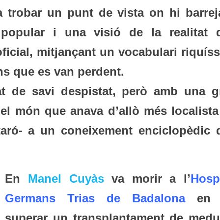
 trobar un punt de vista on hi barrej
 popular i una visió de la realitat 
ficial, mitjançant un vocabulari riquís
ons que es van perdent.
at de savi despistat, però amb una g
 del món que anava d’allò més localista
aró- a un coneixement enciclopèdic 
En
Manel Cuyàs
va morir a l’
Hospi
Germans Trias de Badalona
en 
superar un transplantament de medul