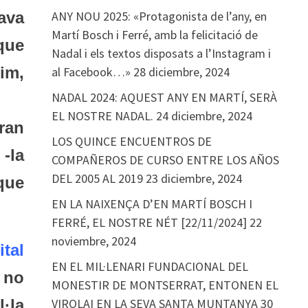
ava
ANY NOU 2025: «Protagonista de l’any, en
Martí Bosch i Ferré, amb la felicitació de
que
Nadal i els textos disposats a l’Instagram i
sim,
al Facebook…»
28 diciembre, 2024
NADAL 2024: AQUEST ANY EN MARTÍ, SERÀ
EL NOSTRE NADAL.
24 diciembre, 2024
ran
LOS QUINCE ENCUENTROS DE
 -la
COMPAÑEROS DE CURSO ENTRE LOS AÑOS
DEL 2005 AL 2019
23 diciembre, 2024
que
EN LA NAIXENÇA D’EN MARTÍ BOSCH I
FERRÉ, EL NOSTRE NÉT [22/11/2024]
22
noviembre, 2024
tal
EN EL MIL·LENARI FUNDACIONAL DEL
no
MONESTIR DE MONTSERRAT, ENTONEN EL
·la
VIROLAI EN LA SEVA SANTA MUNTANYA
30