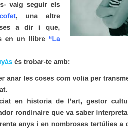
- vaig seguir els
ofet
, una altre
ses a dir i que,
s en un llibre
“La
uyàs
és trobar-te amb:
r anar les coses com volia per transme
at.
iat en historia de l’art, gestor cultur
ador rondinaire que va saber interpreta
 trenta anys i en nombroses tertúlies a