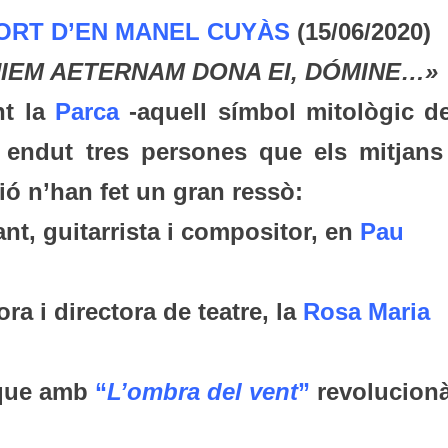
ORT D’EN MANEL CUYÀS
(15/06/2020)
IEM AETERNAM DONA EI, DÓMINE…»
nt la
Parca
-aquell símbol mitològic de
 endut tres persones que els mitjans
ó n’han fet un gran ressò:
nt, guitarrista i compositor, en
Pau
…
ra i directora de teatre, la
Rosa Maria
ue amb
“
L’ombra del vent
”
revolucion