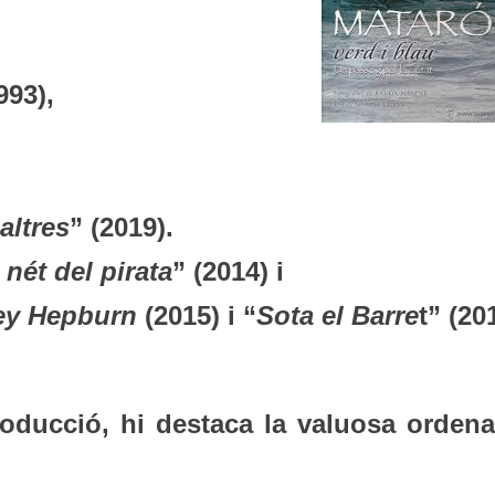
993),
altres
” (2019).
 nét del pirata
” (2014) i
ey Hepburn
(2015) i “
Sota el Barre
t” (20
ducció, hi destaca la valuosa ordena