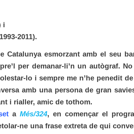
 i
(1993-2011).
de Catalunya esmorzant amb el seu bar
mpre’l per demanar-li’n un autògraf. No
olestar-lo i sempre me n’he penedit de
nversa amb una persona de gran savies
t i rialler, amic de tothom.
set
a
Més/324
, en començar el progr
retolar-ne una frase extreta de qui conve