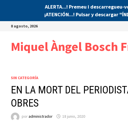
ALERTA...! Premeu i descarregueu-v
¡ATENCIÓN...! Pulsar y descargar "Í
Saltar
8 agosto, 2026
al
contenido
Miquel Àngel Bosch F
SIN CATEGORÍA
EN LA MORT DEL PERIODIST
OBRES
por
administrador
18 junio, 2020