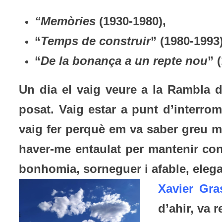
“Memòries
(1930-1980),
“
Temps de construir
” (1980-1993)
“
De la bonança a un repte nou
” 
Un dia el vaig veure a la Rambla 
posat. Vaig estar a punt d’interro
vaig fer perquè em va saber greu m
haver-me entaulat per mantenir co
bonhomia, sorneguer i afable, elegan
Xavier Gra
d’ahir, va 