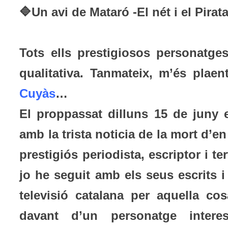
🔷Un avi de Mataró -El nét i el Pira
Tots ells prestigiosos personatge
qualitativa. Tanmateix, m’és plae
Cuyàs
…
El proppassat dilluns 15 de juny 
amb la trista noticia de la mort d’e
prestigiós periodista, escriptor i te
jo he seguit amb els seus escrits i
televisió catalana per aquella cosa
davant d’un personatge intere