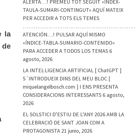
ALERTA…! PREMEU TOT SEGUIT «ÍNDEX-
TAULA-SUMARI-CONTINGUT» AQUÍ MATEIX
PER ACCEDIR A TOTS ELS TEMES
………………………………………………………
 la
ATENCIÓN…! PULSAR AQUÍ MISMO
«ÍNDICE-TABLA-SUMARIO-CONTENIDO»
 de
PARA ACCEDER A TODOS LOS TEMAS
6
agosto, 2026
LA INTEL·LIGENCIA ARTIFICIAL [ ChatGPT ]
S´INTRODUEIX DINS DEL MEU BLOC [
miquelangelbosch.com ] I ENS PRESENTA
CONSIDERACIONS INTERESSANTS
6 agosto,
2026
EL SOLSTICI D’ESTIU DE L’ANY 2026 AMB LA
à
CELEBRACIÓ DE SANT JOAN COM A
PROTAGONISTA
21 junio, 2026