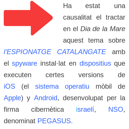
Ha estat una
causalitat el tractar
en el
Dia de la Mare
aquest tema sobre
l’ESPIONATGE CATALANGATE
amb
el
spyware
instal·lat en
dispositius
que
executen certes versions de
iOS
(el
sistema operatiu
mòbil de
Apple
) y
Android
, desenvolupat per la
firma cibernètica
i
sraelí
,
NSO
,
denominat
PEGASUS
.