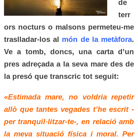
de
terr
ors nocturs o malsons permeteu-me
traslladar-los al
món de la metàfora
.
Ve a tomb, doncs, una carta d’un
pres adreçada a la seva mare des de
la presó que transcric tot seguit:
«
Estimada mare, no voldria repetir
allò que tantes vegades t’he escrit -
per tranquil·litzar-te-, en relació amb
la meva situació física i moral. Per