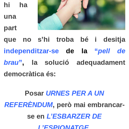
hi ha
una
part
que no s’hi troba bé i desitja
independitzar-se
de la
“
pell de
brau
”
,
la solució adequadament
democràtica és:
Posar
URNES PER A UN
REFERÈNDUM
, però mai embrancar-
se en
L’ESBARZER DE
L’ESPIONATGE
.