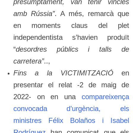
presumptament, van tenir vincles
amb Rússia”
. A més, remarcà que
en moments claus del plet
independentista s’havien produït
“
desordres públics i talls de
carretera”
..,
Fins a la VICTIMITZACIÓ
en
presentar el relat -2 de maig de
2022- on en una
compareixença
convocada d’urgència, els
ministres
Félix Bolaños i Isabel
Rodríguez
han comunicat que els