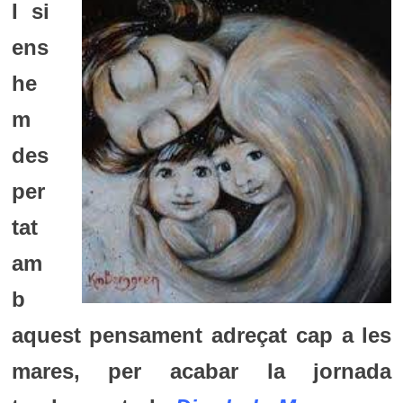
I si
ens
he
m
des
per
tat
am
b
aquest pensament adreçat cap a les
mares, per acabar la jornada