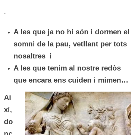
.
A les que ja no hi són i dormen el
somni de la pau, vetllant per tots
nosaltres i
A les que tenim al nostre redòs
que encara ens cuiden i mimen…
Ai
xí,
do
nc