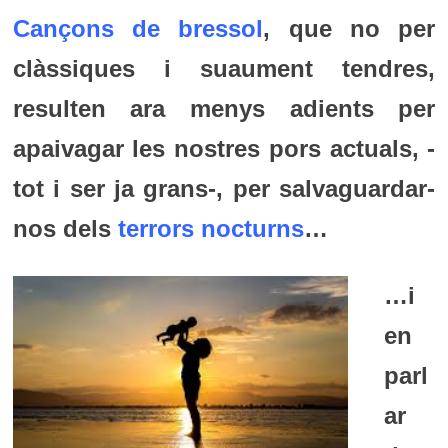
Cançons de bressol
, que no per
clàssiques i suaument tendres,
resulten ara menys adients per
apaivagar les nostres pors actuals, -
tot i ser ja grans-, per salvaguardar-
nos dels
terrors nocturns
…
…i
en
parl
ar