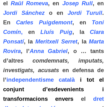
el
Raül Romeva
, en
Josep Rull
, en
Jordi Sánchez
o en
Jordi Turull
.
En
Carles Puigdemont
, en
Toni
Comín
,
en
Lluís Puig
, la
Clara
Ponsatí
, la
Meritxell Serret
, la
Marta
Rovira
, l’
Anna Gabriel
, o … tants
d’altres
comdemnats, imputats,
investigats, acusats
en defensa de
l’
independentisme català
i tot el
conjunt d’esdevenients i
transformacions envers
el
dret