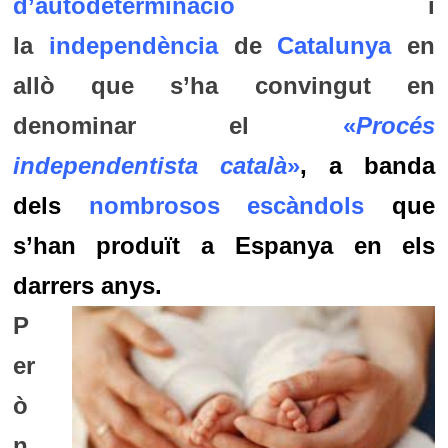
d’autodeterminació
i
la
independència
de
Catalunya
en
allò que s’ha convingut en
denominar el
«
Procés
independentista català
»
, a banda
dels
nombrosos escàndols
que
s’han produït a Espanya en els
darrers anys.
P
er
ò
n