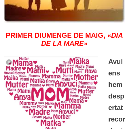
PRIMER DIUMENGE DE MAIG, «
DIA
DE LA MARE
»
Avui
ens
hem
desp
ertat
recor