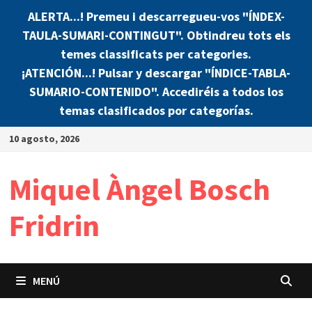
ALERTA...! Premeu i descarregueu-vos "ÍNDEX-
TAULA-SUMARI-CONTINGUT". Obtindreu tots els
temes classificats per categories.
¡ATENCIÓN...! Pulsar y descargar "ÍNDICE-TABLA-
SUMARIO-CONTENIDO". Accediréis a todos los
temas clasificados por categorías.
Saltar
10 agosto, 2026
al
contenido
Miquel Àngel Bosch
Fridrin
MENÚ