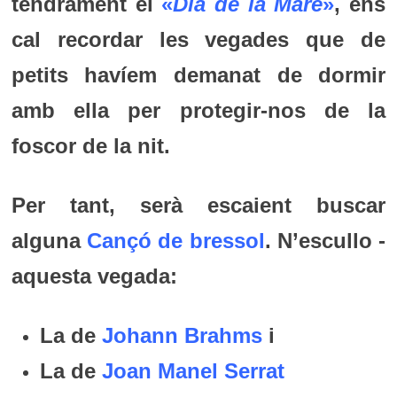
tendrament el
«
Dia de la Mare
»
, ens
cal recordar les vegades que de
petits havíem demanat de dormir
amb ella per protegir-nos de la
foscor de la nit.
Per tant, serà escaient buscar
alguna
Cançó de bressol
. N’escullo -
aquesta vegada:
La de
Johann Brahms
i
La de
Joan Manel Serrat