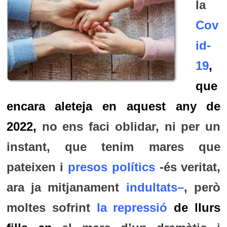
la
Cov
id-
19
,
que
encara aleteja en aquest any de
2022,
no ens faci oblidar, ni per un
instant, que tenim mares que
pateixen i
presos polítics
-és veritat,
ara ja mitjanament
indultats
–
, però
moltes sofrint
la repressió
de llurs