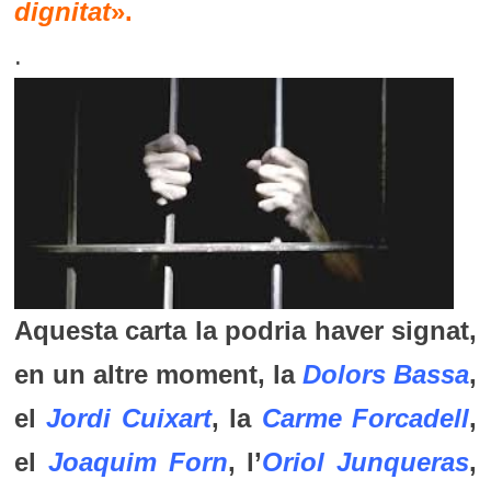
dignitat
».
.
Aquesta carta la podria haver signat,
en un altre moment, la
Dolors Bassa
,
el
Jordi Cuixart
, la
Carme Forcadell
,
el
Joaquim Forn
, l’
Oriol Junqueras
,