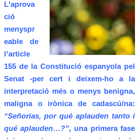
L’aprova
ció
menyspr
eable de
l’article
155 de la Constitució espanyola pel
Senat -per cert i deixem-ho a la
interpretació més o menys benigna,
maligna o irònica de cadascú/na:
“Señorias, por qué aplauden tanto i
qué aplauden…?”
, una primera fase