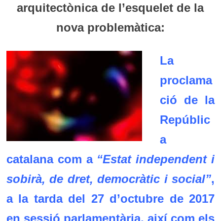
arquitectònica de l’esquelet de la
nova problemàtica:
La
proclama
ció de la
Repúblic
a
catalana com a
“Estat independent i
sobirà, de dret, democràtic i social”
,
a la tarda del 27 d’octubre de 2017
en sessió parlamentària, així com els