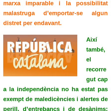
marxa imparable i la possibilitat
malastruga d’emportar-se algun
distret per endavant.
Així
també,
el
recorre
gut cap
a la independència no ha estat pas
exempt de maledicències i alertes de
perill, d’entrebancs i de desànims;