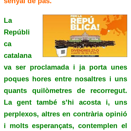
senyal de pas.
La
Repúbli
ca
catalana
va ser proclamada i ja porta unes
poques hores entre nosaltres i uns
quants quilòmetres de recorregut.
La gent també s’hi acosta i, uns
perplexos, altres en contrària opinió
i molts esperançats, contemplen el