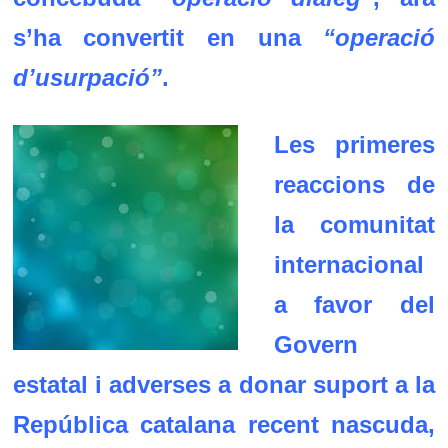
s’ha convertit en una
“operació
d’usurpació”
.
Les primeres
reaccions de
la comunitat
internacional
a favor del
Govern
estatal i adverses a donar suport a la
República catalana recent nascuda,