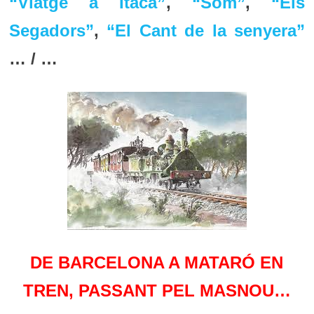
“Viatge a Ítaca”
,
“Som”
,
“Els
Segadors”
,
“El Cant de la senyera”
… / …
DE BARCELONA A MATARÓ EN
TREN, PASSANT PEL MASNOU…