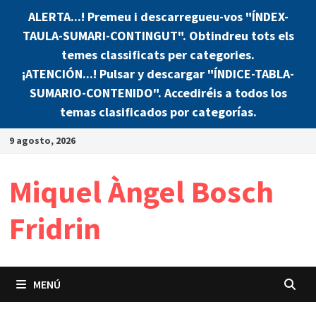
ALERTA...! Premeu i descarregueu-vos "ÍNDEX-
TAULA-SUMARI-CONTINGUT". Obtindreu tots els
temes classificats per categories.
¡ATENCIÓN...! Pulsar y descargar "ÍNDICE-TABLA-
SUMARIO-CONTENIDO". Accediréis a todos los
temas clasificados por categorías.
Saltar
9 agosto, 2026
al
contenido
Miquel Àngel Bosch
Fridrin
MENÚ