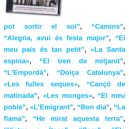
pot sortir el sol”
,
“Camins”
,
“Alegria, avui és festa major”
,
“El
meu país és tan petit”
,
«La Santa
espina»
,
“El tren de mitjanit”
,
“L’Empordà”
,
“Dolça Catalunya”
,
«Les fulles seques»
,
“Cançó de
matinada”
,
«Les monges»
,
“El meu
poble”
,
«L’Emigrant”
,
“Bon dia”
,
“La
flama”
,
“He mirat aquesta terra”
,