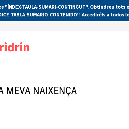
os "ÍNDEX-TAULA-SUMARI-CONTINGUT". Obtindreu tots els
NDICE-TABLA-SUMARIO-CONTENIDO". Accediréis a todos lo
ridrin
LA MEVA NAIXENÇA