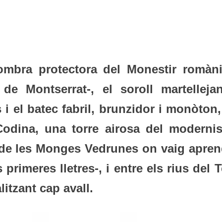
ombra protectora del Monestir romàni
e Montserrat-, el soroll martellejan
 i el batec fabril, brunzidor i monòton
Codina, una torre airosa del moderni
la de les Monges Vedrunes on vaig apren
primeres lletres-, i entre els rius del T
litzant cap avall.