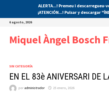
ALERTA...! Premeu i descarregueu-v
¡ATENCIÓN...! Pulsar y descargar "Í
Saltar
6 agosto, 2026
al
contenido
Miquel Àngel Bosch F
SIN CATEGORÍA
EN EL 83è ANIVERSARI DE 
por
administrador
25 enero, 2026