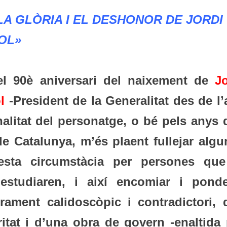
LA GLÒRIA I EL DESHONOR DE JORDI
OL»
el 90è aniversari del naixement de
Jo
l
-President de la Generalitat des de l
onalitat del personatge, o bé pels anys
e Catalunya, m’és plaent fullejar algu
esta circumstàcia per persones que
studiaren, i així encomiar i ponde
ltrament calidoscòpic i contradictori, 
ritat i d’una obra de govern -enaltida 