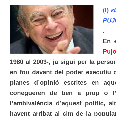
(I)
«
PUJ
.
En 
Pujo
1980 al 2003-, ja sigui per la pers
en fou davant del poder executiu d
planes d’opinió escrites en aqu
conegueren de ben a prop o l’e
l’ambivalència d’aquest polític, a
havent arribat al cim de la popula