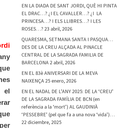
EN LA DIADA DE SANT JORDI, QUÈ HI PINTA
EL DRAC…? ¿I EL CAVALLER…? ¿I LA
PRINCESA…? I ELS LLIBRES…? I LES
ROSES…?
23 abril, 2026
QUARESMA, SETMANA SANTA I PASQUA…
rdi
DES DE LA CREU ALÇADA AL PINACLE
CENTRAL DE LA SAGRADA FAMILIA DE
’any
BARCELONA
2 abril, 2026
 que
EN EL 83è ANIVERSARI DE LA MEVA
nes
NAIXENÇA
25 enero, 2026
 el
EN EL NADAL DE L’ANY 2025: DE LA ‘CREU’
DE LA SAGRADA FAMÍLIA DE BCN (en
rar
referència a la ‘mort’) AL GAUDINIÀ
que
‘PESSEBRE’ (pel que fa a una nova ‘vida’)…
22 diciembre, 2025
per