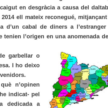
 caigut en desgràcia a causa del daltab
e 2014 ell mateix reconegué, mitjançant
ia d’un cabal de diners a l’estranger
que tenien l’origen en una anomenada de
de garbellar o
esa. I ho deixo
evenidors.
 què n’opinen
he indicat- pel
da dedicada a