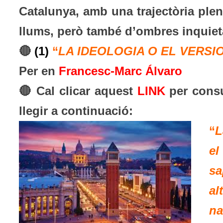
Catalunya, amb una trajectòria ple
llums, però també d’ombres inquiet
🔴
(1)
“
LA IDEOLOGIA O EL VERS
Per en
Francesc-Marc Álvaro
🔴 Cal clicar aquest
LINK
per consul
llegir a continuació:
“
L
el
sa
a
na