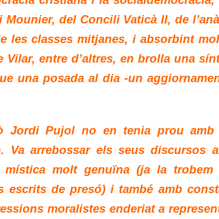
ounier, del Concili Vaticà II, de l’anà
e les classes mitjanes, i absorbint mol
Vilar, entre d’altres, en brolla una sín
 que una posada al dia -un aggiornamen
ò Jordi Pujol no en tenia prou amb 
ò. Va arrebossar els seus discursos 
 mística molt genuïna (ja la trobem 
s escrits de presó) i també amb const
ressions moralistes enderiat a represen