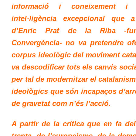
informació i coneixement 
intel·ligència excepcional que a
d’Enric Prat de la Riba -fu
Convergència- no va pretendre of
corpus ideològic del moviment catal
va descodificar tots els canvis socia
per tal de modernitzar el catalanisme
ideològics que són incapaços d’arr
de gravetat com n’és l’acció.
A partir de la crítica que en fa de
trenta, de l’europeisme, de la demo