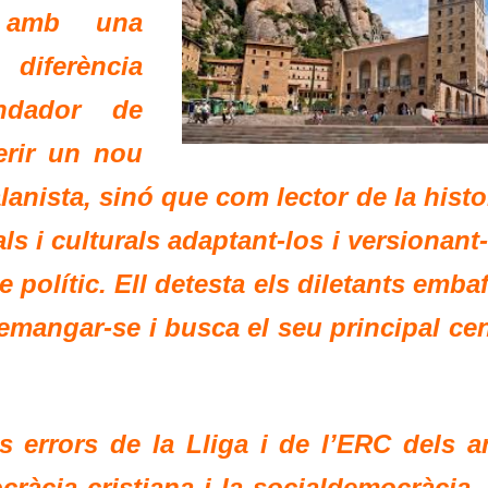
i amb una
 diferència
ndador de
erir un nou
anista, sinó que com lector de la histo
ls i culturals adaptant-los i versionant
 polític. Ell detesta els diletants emba
emangar-se i busca el seu principal cen
ls errors de la Lliga i de l’ERC dels a
cràcia cristiana i la socialdemocràcia,