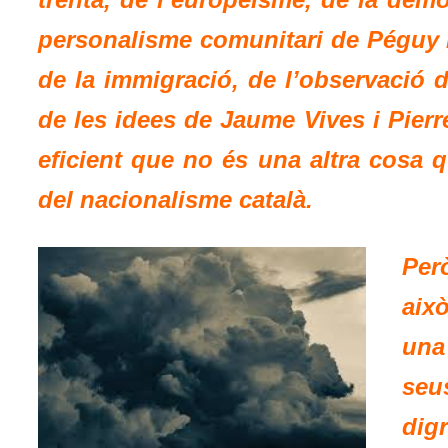
personalisme comunitari de Péguy i M
de la immigració, de l’observació d
de les idees de Jaume Vives i Pierre 
eficient que no és una altra cosa
del nacionalisme català.
Per
aix
una
seu
dig