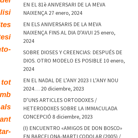
EN EL 81è ANIVERSARI DE LA MEVA
lisi
NAIXENÇA
27 enero, 2024
tes
EN ELS ANIVERSARIS DE LA MEVA
NAIXENÇA FINS AL DIA D’AVUI
25 enero,
tesi
2024
to-
SOBRE DIOSES Y CREENCIAS: DESPUÉS DE
DIOS. OTRO MODELO ES POSIBLE
10 enero,
2024
EN EL NADAL DE L’ANY 2023 I L’ANY NOU
tot
2024…
20 diciembre, 2023
amb
D’UNS ARTICLES ORTODOXES /
als
HETERODOXES SOBRE LA IMMACULADA
CONCEPCIÓ
8 diciembre, 2023
ant
(I) ENCUENTRO «AMIGOS DE DON BOSCO»
tar-
EN BARCELONA-MARTI CODOLAR (2005) /