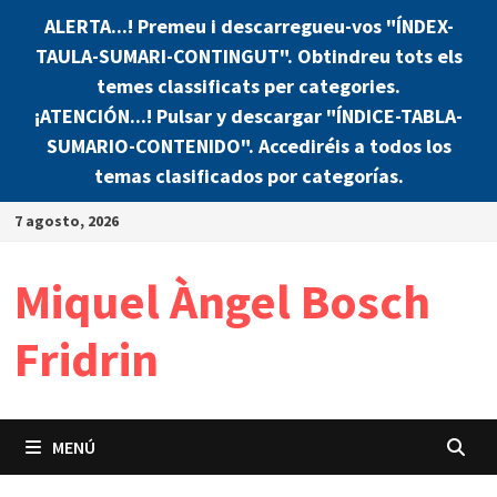
ALERTA...! Premeu i descarregueu-vos "ÍNDEX-
TAULA-SUMARI-CONTINGUT". Obtindreu tots els
temes classificats per categories.
¡ATENCIÓN...! Pulsar y descargar "ÍNDICE-TABLA-
SUMARIO-CONTENIDO". Accediréis a todos los
temas clasificados por categorías.
Saltar
7 agosto, 2026
al
contenido
Miquel Àngel Bosch
Fridrin
MENÚ