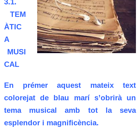
3.1.
TEM
ÀTIC
A
MUSI
CAL
En prémer aquest mateix text
colorejat de blau m
arí
s’obrirà un
tema musical amb tot la seva
esplendor i magnificència.