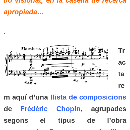
i/o visionat, en la casella de recerca
apropiada…
.
Tr
ac
ta
re
m aquí d’una
llista de composicions
de
Frédéric Chopin
, agrupades
segons el tipus de l’obra