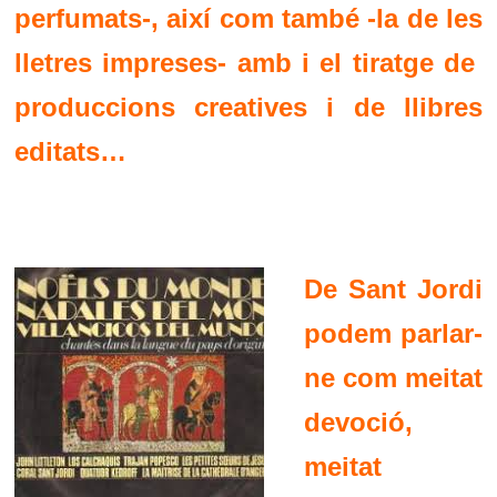
perfumats-, així com també -la de les
lletres impreses- amb i el tiratge de
produccions creatives i de llibres
editats…
De Sant Jordi
podem parlar-
ne com meitat
devoció,
meitat