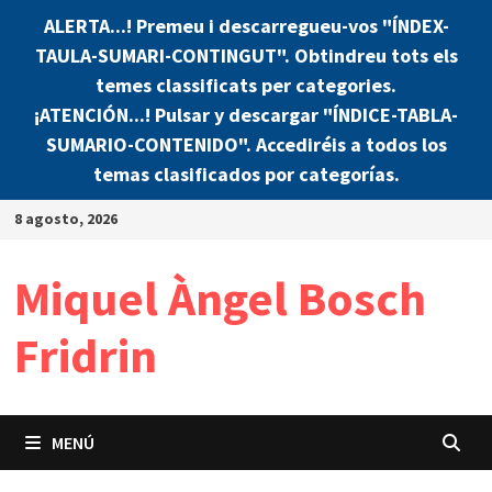
ALERTA...! Premeu i descarregueu-vos "ÍNDEX-
TAULA-SUMARI-CONTINGUT". Obtindreu tots els
temes classificats per categories.
¡ATENCIÓN...! Pulsar y descargar "ÍNDICE-TABLA-
SUMARIO-CONTENIDO". Accediréis a todos los
temas clasificados por categorías.
Saltar
8 agosto, 2026
al
contenido
Miquel Àngel Bosch
Fridrin
MENÚ