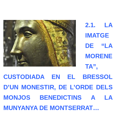
2.1. LA
IMATGE
DE “LA
MORENE
TA”,
CUSTODIADA EN EL BRESSOL
D’UN MONESTIR, DE L’ORDE DELS
MONJOS BENEDICTINS A LA
MUNYANYA DE MONTSERRAT…