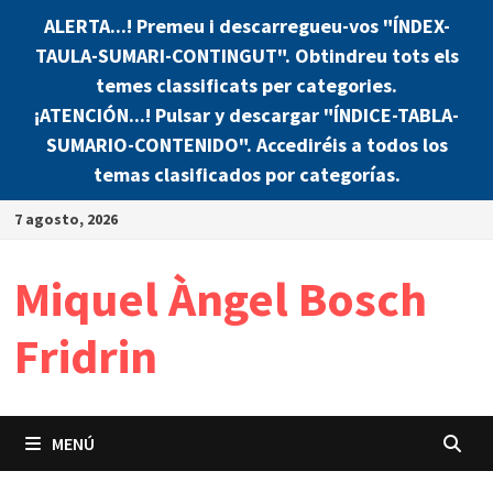
ALERTA...! Premeu i descarregueu-vos "ÍNDEX-
TAULA-SUMARI-CONTINGUT". Obtindreu tots els
temes classificats per categories.
¡ATENCIÓN...! Pulsar y descargar "ÍNDICE-TABLA-
SUMARIO-CONTENIDO". Accediréis a todos los
temas clasificados por categorías.
Saltar
7 agosto, 2026
al
contenido
Miquel Àngel Bosch
Fridrin
MENÚ